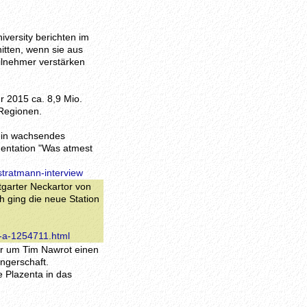
versity berichten im
itten, wenn sie aus
ilnehmer verstärken
r 2015 ca. 8,9 Mio.
 Regionen.
ein wachsendes
entation "Was atmest
stratmann-interview
tgarter Neckartor von
h ging die neue Station
t-a-1254711.html
er um Tim Nawrot einen
ngerschaft.
ie Plazenta in das