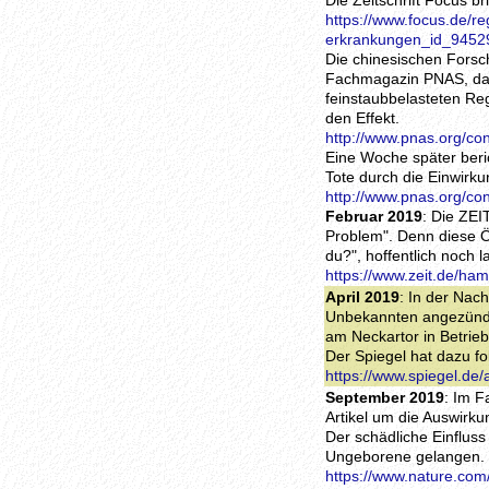
Die Zeitschrift Focus b
https://www.focus.de/re
erkrankungen_id_9452
Die chinesischen Forsc
Fachmagazin PNAS, dass
feinstaubbelasteten Re
den Effekt.
http://www.pnas.org/co
Eine Woche später beri
Tote durch die Einwirk
http://www.pnas.org/co
Februar 2019
: Die ZE
Problem". Denn diese 
du?", hoffentlich noch 
https://www.zeit.de/ha
April 2019
: In der Nac
Unbekannten angezündet
am Neckartor in Betrieb
Der Spiegel hat dazu fo
https://www.spiegel.de
September 2019
: Im F
Artikel um die Auswirk
Der schädliche Einfluss 
Ungeborene gelangen.
https://www.nature.com