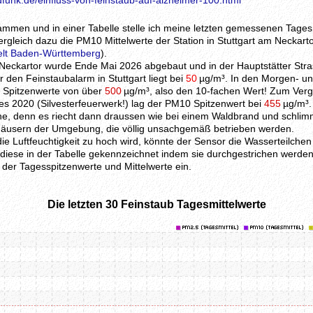
funk.de/einfluss-von-feinstaub-auf-alzheimer-100.html
ammen und in einer Tabelle stelle ich meine letzten gemessenen Tages
rgleich dazu die PM10 Mittelwerte der Station in Stuttgart am Neckarto
elt Baden-Württemberg
).
eckartor wurde Ende Mai 2026 abgebaut und in der Hauptstätter Stra
den Feinstaubalarm in Stuttgart liegt bei
50
µg/m³. In den Morgen- u
l Spitzenwerte von über
500
µg/m³, also den 10-fachen Wert! Zum Vergl
s 2020 (Silvesterfeuerwerk!) lag der PM10 Spitzenwert bei
455
µg/m³.
che, denn es riecht dann draussen wie bei einem Waldbrand und schlim
Häusern der Umgebung, die völlig unsachgemäß betrieben werden.
ie Luftfeuchtigkeit zu hoch wird, könnte der Sensor die Wasserteilche
iese in der Tabelle gekennzeichnet indem sie durchgestrichen werden
 der Tagesspitzenwerte und Mittelwerte ein.
Die letzten 30 Feinstaub Tagesmittelwerte