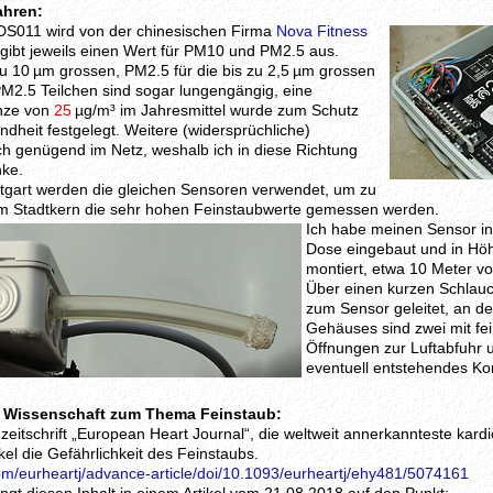
ahren:
DS011 wird von der chinesischen Firma
Nova Fitness
r gibt jeweils einen Wert für PM10 und PM2.5 aus.
zu 10 µm grossen, PM2.5 für die bis zu 2,5 µm grossen
PM2.5 Teilchen sind sogar lungengängig, eine
nze von
25
µg/m³ im Jahresmittel wurde zum Schutz
dheit festgelegt. Weitere (widersprüchliche)
ch genügend im Netz, weshalb ich in diese Richtung
nke.
ttgart werden die gleichen Sensoren verwendet, um zu
 im Stadtkern die sehr hohen Feinstaubwerte gemessen werden.
Ich habe meinen Sensor in
Dose eingebaut und in Höh
montiert, etwa 10 Meter vo
Über einen kurzen Schlauc
zum Sensor geleitet, an de
Gehäuses sind zwei mit fe
Öffnungen zur Luftabfuhr u
eventuell entstehendes K
r Wissenschaft zum Thema Feinstaub:
zeitschrift „European Heart Journal“, die weltweit annerkannteste kardio
kel die Gefährlichkeit des Feinstaubs.
om/eurheartj/advance-article/doi/10.1093/eurheartj/ehy481/5074161