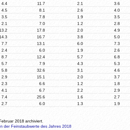
4.4
11.7
2.1
3.6
4.5
8.1
2.6
4.0
3.5
7.8
1.9
3.5
2.1
7.0
1.2
2.8
13.2
17.8
2.0
4.9
14.3
16.7
3.8
5.0
7.7
13.1
6.0
7.3
2.4
6.0
1.9
2.6
8.7
12.4
5.7
6.8
5.7
7.9
4.3
5.3
5.8
32.6
3.1
4.6
2.9
15.1
2.0
3.7
2.3
6.6
1.2
1.8
4.1
6.7
2.2
2.9
7.4
25.6
1.6
2.7
2.7
6.0
1.3
1.9
Februar 2018 archiviert.
n der Feinstaubwerte des Jahres 2018