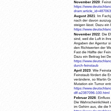
November 2020
: Fein
https://www.deutschland
dram:article_id=487063
August 2021
: Im Fach
nach der davon auszuge
steigen lässt. Dazu ein
https://www.deutschlan
November 2022
: Die 
sind, weil die Luft in 
Angaben der Agentur si
den Richtwerten der We
Fast die Hälfte der Fei
Dazu ein Beitrag bei D
https://www.deutschlan
durch-feinstaub
April 2023
: Wie Feinst
Feinstaub fördert die E
verändere, so Martin G
Mutation ein Tumor ent
https://www.deutschlan
dlf-a2387096-100.html
Februar 2026
: Einflus
Die Wahrscheinlichkeit
im Gehirn aus, die die 