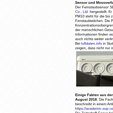
Sensor und Messverf
Der Feinstaubsensor S
Co., Ltd.
hergestellt. E
PM10 steht für die bis 
Fenstaubteilchen. Die 
Konzentrationsobergre
der menschlichen Gesun
Informationen finden si
auch nichts weiter verli
Bei
luftdaten.info
in Stu
zeigen, dass nicht nur
Einige Fakten aus de
August 2018
: Die Fach
beschreibt in einem Arti
https://academic.oup.c