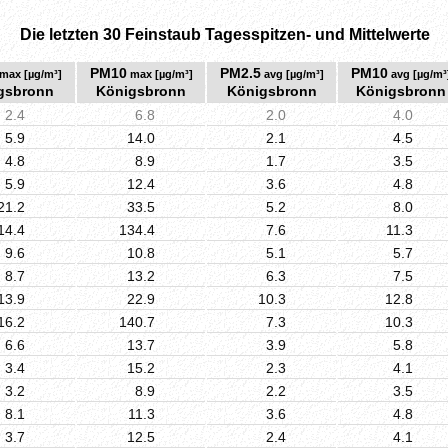
Die letzten 30 Feinstaub Tagesspitzen- und Mittelwerte
PM10
PM2.5
PM10
max [µg/m³]
max [µg/m³]
avg [µg/m³]
avg [µg/m³
gsbronn
Königsbronn
Königsbronn
Königsbronn
2.4
6.8
2.0
4.0
5.9
14.0
2.1
4.5
4.8
8.9
1.7
3.5
5.9
12.4
3.6
4.8
21.2
33.5
5.2
8.0
14.4
134.4
7.6
11.3
9.6
10.8
5.1
5.7
8.7
13.2
6.3
7.5
13.9
22.9
10.3
12.8
16.2
140.7
7.3
10.3
6.6
13.7
3.9
5.8
3.4
15.2
2.3
4.1
3.2
8.9
2.2
3.5
8.1
11.3
3.6
4.8
3.7
12.5
2.4
4.1