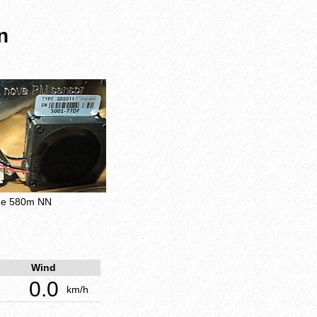
n
öhe 580m NN
Wind
0.0
km/h