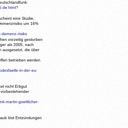
eutschlandfunk:
6.de.html?
cheint eine Studie,
 Demenzrisiko um 16%
s-demenz-risiko
hen vorzeitig gestorben
iger als 2005, nach
 ausgesetzt, die über
offen betrieben werden.
desfaelle-in-der-eu-
el nicht Erbgut
s vorbestehender
t-martin-goettlicher-
staub löst Entzündungen