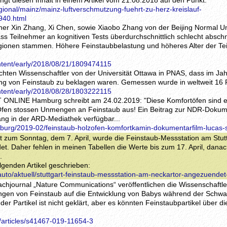
ringt diesen Inhalt in einem Artikel vom 21.08.2018 auf den Punkt:
gional/mainz/mainz-luftverschmutzung-fuehrt-zu-herz-kreislauf-
940.html
her Xin Zhang, Xi Chen, sowie Xiaobo Zhang von der Beijing Normal Uni
 Teilnehmer an kognitiven Tests überdurchschnittlich schlecht abschn
gionen stammen. Höhere Feinstaubbelastung und höheres Alter der Te
ntent/early/2018/08/21/1809474115
chten Wissenschaftler von der Universität Ottawa in PNAS, dass im Jah
ung von Feinstaub zu beklagen waren. Gemessen wurde in weltweit 16
ntent/early/2018/08/28/1803222115
IT ONLINE Hamburg schreibt am 24.02.2019: "Diese Komfortöfen sind 
Öfen stossen Unmengen an Feinstaub aus! Ein Beitrag zur NDR-Dokum
lang in der ARD-Mediathek verfügbar...
mburg/2019-02/feinstaub-holzofen-komfortkamin-dokumentarfilm-lucas-
ht zum Sonntag, dem 7. April, wurde die Feinstaub-Messstation am Stut
. Daher fehlen in meinen Tabellen die Werte bis zum 17. April, danac
.
lgenden Artikel geschrieben:
/auto/aktuell/stuttgart-feinstaub-messstation-am-neckartor-angezuende
achjournal „Nature Communications“ veröffentlichen die Wissenschaftl
ungen von Feinstaub auf die Entwicklung von Babys während der Schwa
der Partikel ist nicht geklärt, aber es könnten Feinstaubpartikel über d
/articles/s41467-019-11654-3