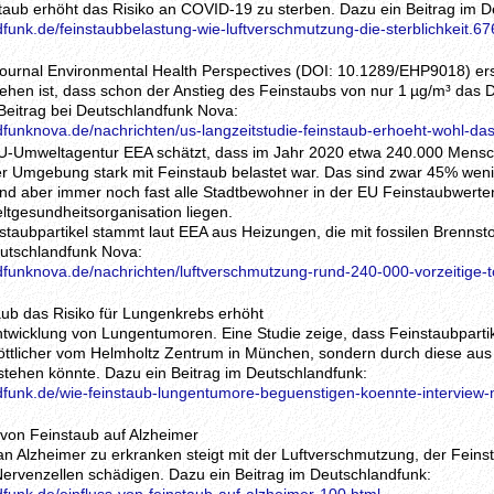
staub erhöht das Risiko an COVID-19 zu sterben. Dazu ein Beitrag im D
funk.de/feinstaubbelastung-wie-luftverschmutzung-die-sterblichkeit.67
journal Environmental Health Perspectives (DOI: 10.1289/EHP9018) ers
hen ist, dass schon der Anstieg des Feinstaubs von nur 1 µg/m³ das
 Beitrag bei Deutschlandfunk Nova:
dfunknova.de/nachrichten/us-langzeitstudie-feinstaub-erhoeht-wohl-da
EU-Umweltagentur EEA schätzt, dass im Jahr 2020 etwa 240.000 Mensc
ihrer Umgebung stark mit Feinstaub belastet war. Das sind zwar 45% wen
nd aber immer noch fast alle Stadtbewohner in der EU Feinstaubwerten
ltgesundheitsorganisation liegen.
nstaubpartikel stammt laut EEA aus Heizungen, die mit fossilen Brennst
eutschlandfunk Nova:
dfunknova.de/nachrichten/luftverschmutzung-rund-240-000-vorzeitige-to
aub das Risiko für Lungenkrebs erhöht
ntwicklung von Lungentumoren. Eine Studie zeige, dass Feinstaubpartik
öttlicher vom Helmholtz Zentrum in München, sondern durch diese au
stehen könnte. Dazu ein Beitrag im Deutschlandfunk:
dfunk.de/wie-feinstaub-lungentumore-beguenstigen-koennte-interview-mi
s von Feinstaub auf Alzheimer
 an Alzheimer zu erkranken steigt mit der Luftverschmutzung, der Fein
Nervenzellen schädigen. Dazu ein Beitrag im Deutschlandfunk: