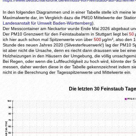
https://www.deutschlandfunk.de/einfluss-von-feinstaub-auf-alzheimer
In den folgenden Diagrammen und in einer Tabelle stelle ich meine 
Maximalwerte dar, im Vergleich dazu die PM10 Mittelwerte der Station
Landesanstalt für Umwelt Baden-Württemberg
).
Der Messcontainer am Neckartor wurde Ende Mai 2026 abgebaut und 
Der PM10 Grenzwert für den Feinstaubalarm in Stuttgart liegt bei
50
ich hier auch schon mal Spitzenwerte von über
500
µg/m³, also den 1
Stunde des neuen Jahres 2020 (Silvesterfeuerwerk!) lag der PM10 S
ist aber nicht die Ursache, denn es riecht dann draussen wie bei ei
Holzheizungen in den Häusern der Umgebung, die völlig unsachgem
Bei Regen, oder wenn die Luftfeuchtigkeit zu hoch wird, könnte der
messen, daher werden diese in der Tabelle gekennzeichnet indem si
nicht in die Berechnung der Tagesspitzenwerte und Mittelwerte ein.
Die letzten 30 Feinstaub Tage