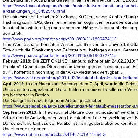
Die Zeitschrift Focus bringt diesen Inhalt in einem Artikel vom 21.08.
https://www.focus.de/regional/mainz/mainz-luftverschmutzung-fuehrt-z
erkrankungen_id_9452940.html
Die chinesischen Forscher Xin Zhang, Xi Chen, sowie Xiaobo Zhang v
Fachmagazin PNAS, dass Teilnehmer an kognitiven Tests überdurchsch
feinstaubbelasteten Regionen stammen. Höhere Feinstaubbelastung u
den Effekt.
http://www.pnas.org/content/early/2018/08/21/1809474115
Eine Woche später berichten Wissenschaftler von der Universität Ott
Tote durch die Einwirkung von Feinstaub zu beklagen waren. Gemess
http://www.pnas.org/content/early/2018/08/28/1803222115
Februar 2019
: Die ZEIT ONLINE Hamburg schreibt am 24.02.2019: 
Problem". Denn diese Öfen stossen Unmengen an Feinstaub aus! Ei
du?", hoffentlich noch lang in der ARD-Mediathek verfügbar...
https://www.zeit.de/hamburg/2019-02/feinstaub-holzofen-komfortkam
April 2019
: In der Nacht zum Sonntag, dem 7. April, wurde die Feins
Unbekannten angezündet. Daher fehlen in meinen Tabellen die Werte 
am Neckartor in Betrieb.
Der Spiegel hat dazu folgenden Artikel geschrieben:
https://www.spiegel.de/auto/aktuell/stuttgart-feinstaub-messstation
September 2019
: Im Fachjournal „Nature Communications“ veröffent
Artikel um die Auswirkungen von Feinstaub auf die Entwicklung von
Der schädliche Einfluss der Partikel ist nicht geklärt, aber es könnten
Ungeborene gelangen.
https://www.nature.com/articles/s41467-019-11654-3