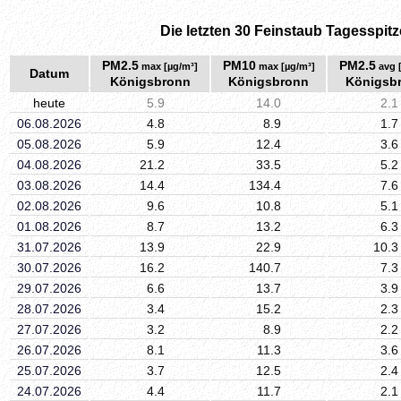
Die letzten 30 Feinstaub Tagesspitz
PM2.5
PM10
PM2.5
max [µg/m³]
max [µg/m³]
avg 
Datum
Königsbronn
Königsbronn
Königsb
heute
5.9
14.0
2.1
06.08.2026
4.8
8.9
1.7
05.08.2026
5.9
12.4
3.6
04.08.2026
21.2
33.5
5.2
03.08.2026
14.4
134.4
7.6
02.08.2026
9.6
10.8
5.1
01.08.2026
8.7
13.2
6.3
31.07.2026
13.9
22.9
10.3
30.07.2026
16.2
140.7
7.3
29.07.2026
6.6
13.7
3.9
28.07.2026
3.4
15.2
2.3
27.07.2026
3.2
8.9
2.2
26.07.2026
8.1
11.3
3.6
25.07.2026
3.7
12.5
2.4
24.07.2026
4.4
11.7
2.1