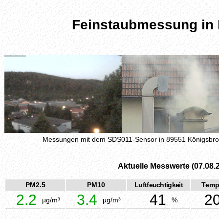
Feinstaubmessung in
Messungen mit dem SDS011-Sensor in 89551 Königsbr
Aktuelle Messwerte (07.08.
PM2.5
PM10
Luftfeuchtigkeit
Temp
2.2
3.4
41
20
µg/m³
µg/m³
%