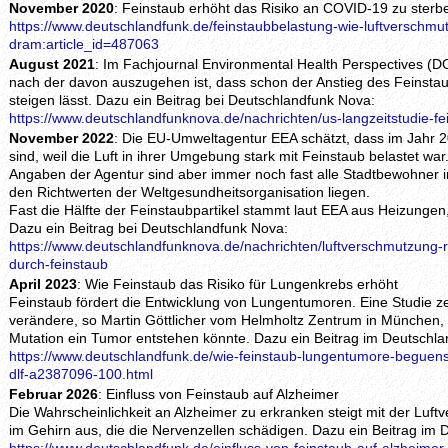
November 2020
: Feinstaub erhöht das Risiko an COVID-19 zu sterb
https://www.deutschlandfunk.de/feinstaubbelastung-wie-luftverschmut
dram:article_id=487063
August 2021
: Im Fachjournal Environmental Health Perspectives (D
nach der davon auszugehen ist, dass schon der Anstieg des Feinst
steigen lässt. Dazu ein Beitrag bei Deutschlandfunk Nova:
https://www.deutschlandfunknova.de/nachrichten/us-langzeitstudie-f
November 2022
: Die EU-Umweltagentur EEA schätzt, dass im Jahr 
sind, weil die Luft in ihrer Umgebung stark mit Feinstaub belastet w
Angaben der Agentur sind aber immer noch fast alle Stadtbewohner i
den Richtwerten der Weltgesundheitsorganisation liegen.
Fast die Hälfte der Feinstaubpartikel stammt laut EEA aus Heizungen,
Dazu ein Beitrag bei Deutschlandfunk Nova:
https://www.deutschlandfunknova.de/nachrichten/luftverschmutzung-r
durch-feinstaub
April 2023
: Wie Feinstaub das Risiko für Lungenkrebs erhöht
Feinstaub fördert die Entwicklung von Lungentumoren. Eine Studie ze
verändere, so Martin Göttlicher vom Helmholtz Zentrum in München,
Mutation ein Tumor entstehen könnte. Dazu ein Beitrag im Deutschla
https://www.deutschlandfunk.de/wie-feinstaub-lungentumore-beguenst
dlf-a2387096-100.html
Februar 2026
: Einfluss von Feinstaub auf Alzheimer
Die Wahrscheinlichkeit an Alzheimer zu erkranken steigt mit der Luf
im Gehirn aus, die die Nervenzellen schädigen. Dazu ein Beitrag im 