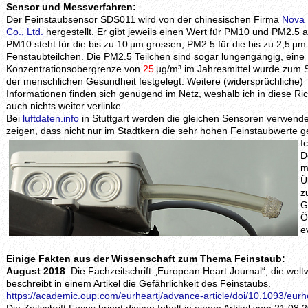
Sensor und Messverfahren:
Der Feinstaubsensor SDS011 wird von der chinesischen Firma
Nova 
Co., Ltd.
hergestellt. Er gibt jeweils einen Wert für PM10 und PM2.5 a
PM10 steht für die bis zu 10 µm grossen, PM2.5 für die bis zu 2,5 µ
Fenstaubteilchen. Die PM2.5 Teilchen sind sogar lungengängig, eine
Konzentrationsobergrenze von
25
µg/m³ im Jahresmittel wurde zum 
der menschlichen Gesundheit festgelegt. Weitere (widersprüchliche)
Informationen finden sich genügend im Netz, weshalb ich in diese Ri
auch nichts weiter verlinke.
Bei
luftdaten.info
in Stuttgart werden die gleichen Sensoren verwende
zeigen, dass nicht nur im Stadtkern die sehr hohen Feinstaubwerte
I
D
m
Ü
z
G
Ö
e
Einige Fakten aus der Wissenschaft zum Thema Feinstaub:
August 2018
: Die Fachzeitschrift „European Heart Journal“, die welt
beschreibt in einem Artikel die Gefährlichkeit des Feinstaubs.
https://academic.oup.com/eurheartj/advance-article/doi/10.1093/eur