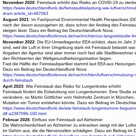
November 2020
: Feinstaub erhöht das Risiko an COVID-19 zu sterb
https://www.deutschlandfunk.de/feinstaubbelastung-wie-luftverschmut
dram:article_id=487063
August 2021
: Im Fachjournal Environmental Health Perspectives (D
nach der davon auszugehen ist, dass schon der Anstieg des Feinst
steigen lässt. Dazu ein Beitrag bei Deutschlandfunk Nova:
https://www.deutschlandfunknova.de/nachrichten/us-langzeitstudie-f
November 2022
: Die EU-Umweltagentur EEA schätzt, dass im Jahr 
sind, weil die Luft in ihrer Umgebung stark mit Feinstaub belastet w
Angaben der Agentur sind aber immer noch fast alle Stadtbewohner i
den Richtwerten der Weltgesundheitsorganisation liegen.
Fast die Hälfte der Feinstaubpartikel stammt laut EEA aus Heizungen,
Dazu ein Beitrag bei Deutschlandfunk Nova:
https://www.deutschlandfunknova.de/nachrichten/luftverschmutzung-r
durch-feinstaub
April 2023
: Wie Feinstaub das Risiko für Lungenkrebs erhöht
Feinstaub fördert die Entwicklung von Lungentumoren. Eine Studie ze
verändere, so Martin Göttlicher vom Helmholtz Zentrum in München,
Mutation ein Tumor entstehen könnte. Dazu ein Beitrag im Deutschla
https://www.deutschlandfunk.de/wie-feinstaub-lungentumore-beguenst
dlf-a2387096-100.html
Februar 2026
: Einfluss von Feinstaub auf Alzheimer
Die Wahrscheinlichkeit an Alzheimer zu erkranken steigt mit der Luf
im Gehirn aus, die die Nervenzellen schädigen. Dazu ein Beitrag im 