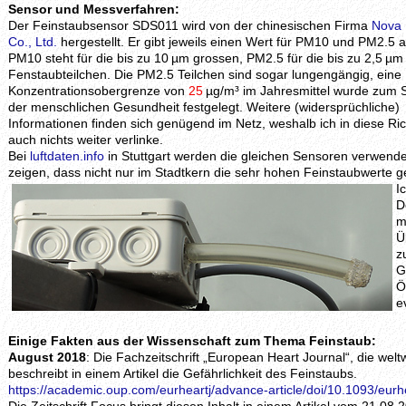
Sensor und Messverfahren:
Der Feinstaubsensor SDS011 wird von der chinesischen Firma
Nova 
Co., Ltd.
hergestellt. Er gibt jeweils einen Wert für PM10 und PM2.5 a
PM10 steht für die bis zu 10 µm grossen, PM2.5 für die bis zu 2,5 µ
Fenstaubteilchen. Die PM2.5 Teilchen sind sogar lungengängig, eine
Konzentrationsobergrenze von
25
µg/m³ im Jahresmittel wurde zum 
der menschlichen Gesundheit festgelegt. Weitere (widersprüchliche)
Informationen finden sich genügend im Netz, weshalb ich in diese Ri
auch nichts weiter verlinke.
Bei
luftdaten.info
in Stuttgart werden die gleichen Sensoren verwende
zeigen, dass nicht nur im Stadtkern die sehr hohen Feinstaubwerte
I
D
m
Ü
z
G
Ö
e
Einige Fakten aus der Wissenschaft zum Thema Feinstaub:
August 2018
: Die Fachzeitschrift „European Heart Journal“, die welt
beschreibt in einem Artikel die Gefährlichkeit des Feinstaubs.
https://academic.oup.com/eurheartj/advance-article/doi/10.1093/eur