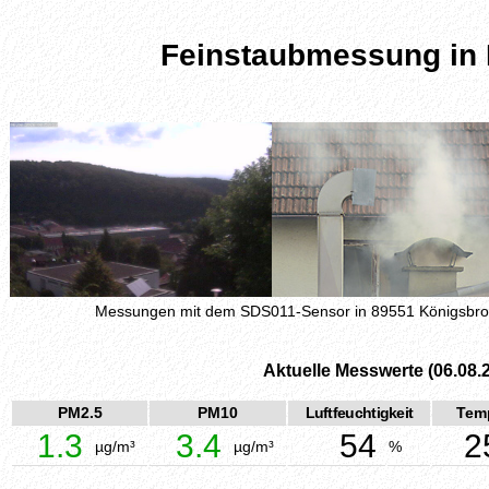
Feinstaubmessung in
Messungen mit dem SDS011-Sensor in 89551 Königsbr
Aktuelle Messwerte (06.08.
PM2.5
PM10
Luftfeuchtigkeit
Tem
1.3
3.4
54
2
µg/m³
µg/m³
%