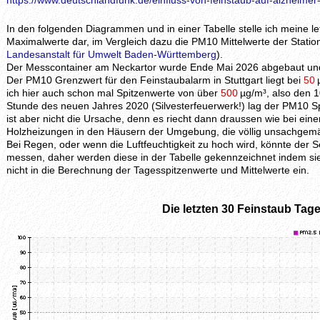
https://www.deutschlandfunk.de/einfluss-von-feinstaub-auf-alzheimer
In den folgenden Diagrammen und in einer Tabelle stelle ich meine 
Maximalwerte dar, im Vergleich dazu die PM10 Mittelwerte der Station
Landesanstalt für Umwelt Baden-Württemberg
).
Der Messcontainer am Neckartor wurde Ende Mai 2026 abgebaut und 
Der PM10 Grenzwert für den Feinstaubalarm in Stuttgart liegt bei
50
ich hier auch schon mal Spitzenwerte von über
500
µg/m³, also den 1
Stunde des neuen Jahres 2020 (Silvesterfeuerwerk!) lag der PM10 S
ist aber nicht die Ursache, denn es riecht dann draussen wie bei ei
Holzheizungen in den Häusern der Umgebung, die völlig unsachgem
Bei Regen, oder wenn die Luftfeuchtigkeit zu hoch wird, könnte der
messen, daher werden diese in der Tabelle gekennzeichnet indem si
nicht in die Berechnung der Tagesspitzenwerte und Mittelwerte ein.
Die letzten 30 Feinstaub Tage