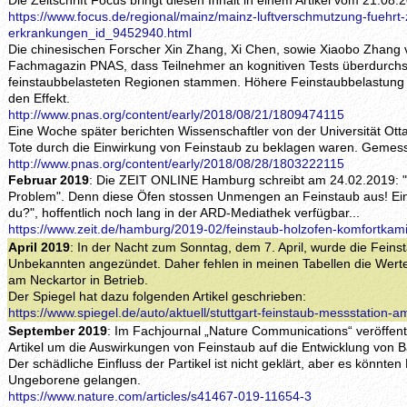
Die Zeitschrift Focus bringt diesen Inhalt in einem Artikel vom 21.08.
https://www.focus.de/regional/mainz/mainz-luftverschmutzung-fuehrt-z
erkrankungen_id_9452940.html
Die chinesischen Forscher Xin Zhang, Xi Chen, sowie Xiaobo Zhang v
Fachmagazin PNAS, dass Teilnehmer an kognitiven Tests überdurchsch
feinstaubbelasteten Regionen stammen. Höhere Feinstaubbelastung u
den Effekt.
http://www.pnas.org/content/early/2018/08/21/1809474115
Eine Woche später berichten Wissenschaftler von der Universität Ott
Tote durch die Einwirkung von Feinstaub zu beklagen waren. Gemess
http://www.pnas.org/content/early/2018/08/28/1803222115
Februar 2019
: Die ZEIT ONLINE Hamburg schreibt am 24.02.2019: 
Problem". Denn diese Öfen stossen Unmengen an Feinstaub aus! Ei
du?", hoffentlich noch lang in der ARD-Mediathek verfügbar...
https://www.zeit.de/hamburg/2019-02/feinstaub-holzofen-komfortkam
April 2019
: In der Nacht zum Sonntag, dem 7. April, wurde die Feins
Unbekannten angezündet. Daher fehlen in meinen Tabellen die Werte 
am Neckartor in Betrieb.
Der Spiegel hat dazu folgenden Artikel geschrieben:
https://www.spiegel.de/auto/aktuell/stuttgart-feinstaub-messstation
September 2019
: Im Fachjournal „Nature Communications“ veröffent
Artikel um die Auswirkungen von Feinstaub auf die Entwicklung von
Der schädliche Einfluss der Partikel ist nicht geklärt, aber es könnten
Ungeborene gelangen.
https://www.nature.com/articles/s41467-019-11654-3