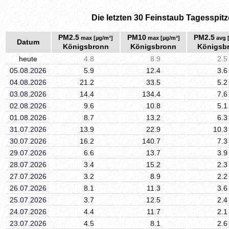
Die letzten 30 Feinstaub Tagesspitz
PM2.5
PM10
PM2.5
max [µg/m³]
max [µg/m³]
avg 
Datum
Königsbronn
Königsbronn
Königsb
heute
4.8
8.9
2.5
05.08.2026
5.9
12.4
3.6
04.08.2026
21.2
33.5
5.2
03.08.2026
14.4
134.4
7.6
02.08.2026
9.6
10.8
5.1
01.08.2026
8.7
13.2
6.3
31.07.2026
13.9
22.9
10.3
30.07.2026
16.2
140.7
7.3
29.07.2026
6.6
13.7
3.9
28.07.2026
3.4
15.2
2.3
27.07.2026
3.2
8.9
2.2
26.07.2026
8.1
11.3
3.6
25.07.2026
3.7
12.5
2.4
24.07.2026
4.4
11.7
2.1
23.07.2026
4.5
8.1
2.6