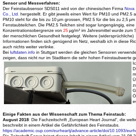
Sensor und Messverfahren:
Der Feinstaubsensor SDS011 wird von der chinesischen Firma
Nova 
Co., Ltd.
hergestellt. Er gibt jeweils einen Wert für PM10 und PM2.5 a
PM10 steht für die bis zu 10 µm grossen, PM2.5 für die bis zu 2,5 µ
Fenstaubteilchen. Die PM2.5 Teilchen sind sogar lungengängig, eine
Konzentrationsobergrenze von
25
µg/m³ im Jahresmittel wurde zum 
der menschlichen Gesundheit festgelegt. Weitere (widersprüchliche)
Informationen finden sich genügend im Netz, weshalb ich in diese Ri
auch nichts weiter verlinke.
Bei
luftdaten.info
in Stuttgart werden die gleichen Sensoren verwende
zeigen, dass nicht nur im Stadtkern die sehr hohen Feinstaubwerte
I
D
m
Ü
z
G
Ö
e
Einige Fakten aus der Wissenschaft zum Thema Feinstaub:
August 2018
: Die Fachzeitschrift „European Heart Journal“, die welt
beschreibt in einem Artikel die Gefährlichkeit des Feinstaubs.
https://academic.oup.com/eurheartj/advance-article/doi/10.1093/eur