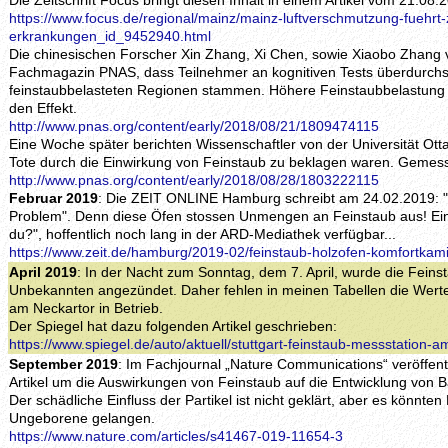
Die Zeitschrift Focus bringt diesen Inhalt in einem Artikel vom 21.08.
https://www.focus.de/regional/mainz/mainz-luftverschmutzung-fuehrt-z
erkrankungen_id_9452940.html
Die chinesischen Forscher Xin Zhang, Xi Chen, sowie Xiaobo Zhang v
Fachmagazin PNAS, dass Teilnehmer an kognitiven Tests überdurchsch
feinstaubbelasteten Regionen stammen. Höhere Feinstaubbelastung u
den Effekt.
http://www.pnas.org/content/early/2018/08/21/1809474115
Eine Woche später berichten Wissenschaftler von der Universität Ott
Tote durch die Einwirkung von Feinstaub zu beklagen waren. Gemess
http://www.pnas.org/content/early/2018/08/28/1803222115
Februar 2019
: Die ZEIT ONLINE Hamburg schreibt am 24.02.2019: 
Problem". Denn diese Öfen stossen Unmengen an Feinstaub aus! Ei
du?", hoffentlich noch lang in der ARD-Mediathek verfügbar...
https://www.zeit.de/hamburg/2019-02/feinstaub-holzofen-komfortkam
April 2019
: In der Nacht zum Sonntag, dem 7. April, wurde die Feins
Unbekannten angezündet. Daher fehlen in meinen Tabellen die Werte 
am Neckartor in Betrieb.
Der Spiegel hat dazu folgenden Artikel geschrieben:
https://www.spiegel.de/auto/aktuell/stuttgart-feinstaub-messstation
September 2019
: Im Fachjournal „Nature Communications“ veröffent
Artikel um die Auswirkungen von Feinstaub auf die Entwicklung von
Der schädliche Einfluss der Partikel ist nicht geklärt, aber es könnten
Ungeborene gelangen.
https://www.nature.com/articles/s41467-019-11654-3