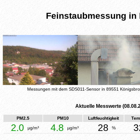
Feinstaubmessung in
Messungen mit dem SDS011-Sensor in 89551 Königsbr
Aktuelle Messwerte (08.08.
PM2.5
PM10
Luftfeuchtigkeit
Tem
2.0
4.8
28
3
µg/m³
µg/m³
%