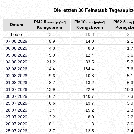
Die letzten 30 Feinstaub Tagesspitz
PM2.5
PM10
PM2.5
max [µg/m³]
max [µg/m³]
avg 
Datum
Königsbronn
Königsbronn
Königsb
heute
3.1
10.8
2.1
07.08.2026
5.9
14.0
2.1
06.08.2026
4.8
8.9
1.7
05.08.2026
5.9
12.4
3.6
04.08.2026
21.2
33.5
5.2
03.08.2026
14.4
134.4
7.6
02.08.2026
9.6
10.8
5.1
01.08.2026
8.7
13.2
6.3
31.07.2026
13.9
22.9
10.3
30.07.2026
16.2
140.7
7.3
29.07.2026
6.6
13.7
3.9
28.07.2026
3.4
15.2
2.3
27.07.2026
3.2
8.9
2.2
26.07.2026
8.1
11.3
3.6
25.07.2026
3.7
12.5
2.4