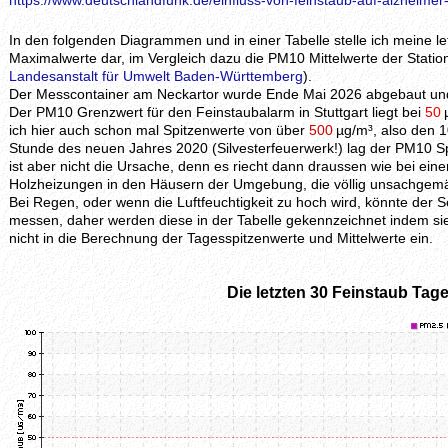
https://www.deutschlandfunk.de/einfluss-von-feinstaub-auf-alzheimer
In den folgenden Diagrammen und in einer Tabelle stelle ich meine 
Maximalwerte dar, im Vergleich dazu die PM10 Mittelwerte der Station
Landesanstalt für Umwelt Baden-Württemberg
).
Der Messcontainer am Neckartor wurde Ende Mai 2026 abgebaut und 
Der PM10 Grenzwert für den Feinstaubalarm in Stuttgart liegt bei
50
ich hier auch schon mal Spitzenwerte von über
500
µg/m³, also den 1
Stunde des neuen Jahres 2020 (Silvesterfeuerwerk!) lag der PM10 S
ist aber nicht die Ursache, denn es riecht dann draussen wie bei ei
Holzheizungen in den Häusern der Umgebung, die völlig unsachgem
Bei Regen, oder wenn die Luftfeuchtigkeit zu hoch wird, könnte der
messen, daher werden diese in der Tabelle gekennzeichnet indem si
nicht in die Berechnung der Tagesspitzenwerte und Mittelwerte ein.
Die letzten 30 Feinstaub Tage