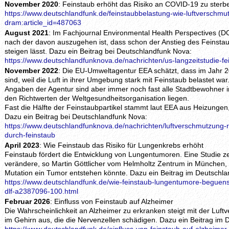
November 2020
: Feinstaub erhöht das Risiko an COVID-19 zu sterb
https://www.deutschlandfunk.de/feinstaubbelastung-wie-luftverschmut
dram:article_id=487063
August 2021
: Im Fachjournal Environmental Health Perspectives (D
nach der davon auszugehen ist, dass schon der Anstieg des Feinst
steigen lässt. Dazu ein Beitrag bei Deutschlandfunk Nova:
https://www.deutschlandfunknova.de/nachrichten/us-langzeitstudie-f
November 2022
: Die EU-Umweltagentur EEA schätzt, dass im Jahr 
sind, weil die Luft in ihrer Umgebung stark mit Feinstaub belastet w
Angaben der Agentur sind aber immer noch fast alle Stadtbewohner i
den Richtwerten der Weltgesundheitsorganisation liegen.
Fast die Hälfte der Feinstaubpartikel stammt laut EEA aus Heizungen,
Dazu ein Beitrag bei Deutschlandfunk Nova:
https://www.deutschlandfunknova.de/nachrichten/luftverschmutzung-r
durch-feinstaub
April 2023
: Wie Feinstaub das Risiko für Lungenkrebs erhöht
Feinstaub fördert die Entwicklung von Lungentumoren. Eine Studie ze
verändere, so Martin Göttlicher vom Helmholtz Zentrum in München,
Mutation ein Tumor entstehen könnte. Dazu ein Beitrag im Deutschla
https://www.deutschlandfunk.de/wie-feinstaub-lungentumore-beguenst
dlf-a2387096-100.html
Februar 2026
: Einfluss von Feinstaub auf Alzheimer
Die Wahrscheinlichkeit an Alzheimer zu erkranken steigt mit der Luf
im Gehirn aus, die die Nervenzellen schädigen. Dazu ein Beitrag im 