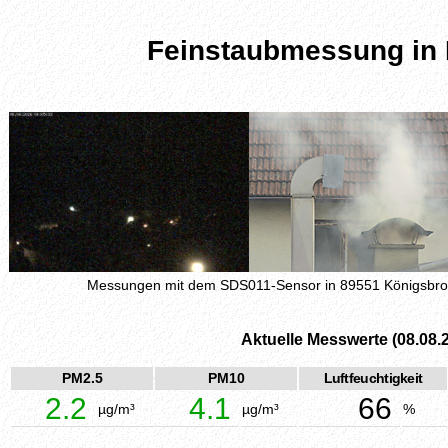
Feinstaubmessung in
Messungen mit dem SDS011-Sensor in 89551 Königsbr
Aktuelle Messwerte (08.08.
PM2.5
PM10
Luftfeuchtigkeit
2.2
4.1
66
µg/m³
µg/m³
%