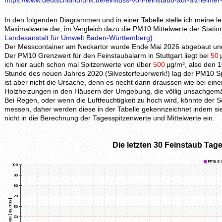
https://www.deutschlandfunk.de/einfluss-von-feinstaub-auf-alzheimer
In den folgenden Diagrammen und in einer Tabelle stelle ich meine 
Maximalwerte dar, im Vergleich dazu die PM10 Mittelwerte der Station
Landesanstalt für Umwelt Baden-Württemberg
).
Der Messcontainer am Neckartor wurde Ende Mai 2026 abgebaut und 
Der PM10 Grenzwert für den Feinstaubalarm in Stuttgart liegt bei
50
ich hier auch schon mal Spitzenwerte von über
500
µg/m³, also den 1
Stunde des neuen Jahres 2020 (Silvesterfeuerwerk!) lag der PM10 S
ist aber nicht die Ursache, denn es riecht dann draussen wie bei ei
Holzheizungen in den Häusern der Umgebung, die völlig unsachgem
Bei Regen, oder wenn die Luftfeuchtigkeit zu hoch wird, könnte der
messen, daher werden diese in der Tabelle gekennzeichnet indem si
nicht in die Berechnung der Tagesspitzenwerte und Mittelwerte ein.
Die letzten 30 Feinstaub Tage