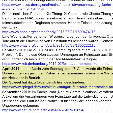
Die Zeitschrift Focus bringt diesen Inhalt in einem Artikel vom 21.08.
https://www.focus.de/regional/mainz/mainz-luftverschmutzung-fuehrt-z
erkrankungen_id_9452940.html
Die chinesischen Forscher Xin Zhang, Xi Chen, sowie Xiaobo Zhang v
Fachmagazin PNAS, dass Teilnehmer an kognitiven Tests überdurchsch
feinstaubbelasteten Regionen stammen. Höhere Feinstaubbelastung u
den Effekt.
http://www.pnas.org/content/early/2018/08/21/1809474115
Eine Woche später berichten Wissenschaftler von der Universität Ott
Tote durch die Einwirkung von Feinstaub zu beklagen waren. Gemess
http://www.pnas.org/content/early/2018/08/28/1803222115
Februar 2019
: Die ZEIT ONLINE Hamburg schreibt am 24.02.2019: 
Problem". Denn diese Öfen stossen Unmengen an Feinstaub aus! Ei
du?", hoffentlich noch lang in der ARD-Mediathek verfügbar...
https://www.zeit.de/hamburg/2019-02/feinstaub-holzofen-komfortkam
April 2019
: In der Nacht zum Sonntag, dem 7. April, wurde die Feins
Unbekannten angezündet. Daher fehlen in meinen Tabellen die Werte 
am Neckartor in Betrieb.
Der Spiegel hat dazu folgenden Artikel geschrieben:
https://www.spiegel.de/auto/aktuell/stuttgart-feinstaub-messstation
September 2019
: Im Fachjournal „Nature Communications“ veröffent
Artikel um die Auswirkungen von Feinstaub auf die Entwicklung von
Der schädliche Einfluss der Partikel ist nicht geklärt, aber es könnten
Ungeborene gelangen.
https://www.nature.com/articles/s41467-019-11654-3