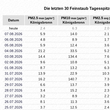
Die letzten 30 Feinstaub Tagesspitz
PM2.5
PM10
PM2.5
max [µg/m³]
max [µg/m³]
avg 
Datum
Königsbronn
Königsbronn
Königsb
heute
2.4
6.3
2.0
07.08.2026
5.9
14.0
2.1
06.08.2026
4.8
8.9
1.7
05.08.2026
5.9
12.4
3.6
04.08.2026
21.2
33.5
5.2
03.08.2026
14.4
134.4
7.6
02.08.2026
9.6
10.8
5.1
01.08.2026
8.7
13.2
6.3
31.07.2026
13.9
22.9
10.3
30.07.2026
16.2
140.7
7.3
29.07.2026
6.6
13.7
3.9
28.07.2026
3.4
15.2
2.3
27.07.2026
3.2
8.9
2.2
26.07.2026
8.1
11.3
3.6
25.07.2026
3.7
12.5
2.4