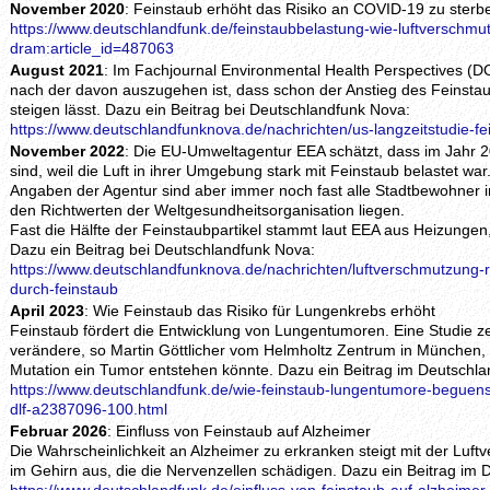
November 2020
: Feinstaub erhöht das Risiko an COVID-19 zu sterb
https://www.deutschlandfunk.de/feinstaubbelastung-wie-luftverschmut
dram:article_id=487063
August 2021
: Im Fachjournal Environmental Health Perspectives (D
nach der davon auszugehen ist, dass schon der Anstieg des Feinst
steigen lässt. Dazu ein Beitrag bei Deutschlandfunk Nova:
https://www.deutschlandfunknova.de/nachrichten/us-langzeitstudie-f
November 2022
: Die EU-Umweltagentur EEA schätzt, dass im Jahr 
sind, weil die Luft in ihrer Umgebung stark mit Feinstaub belastet w
Angaben der Agentur sind aber immer noch fast alle Stadtbewohner i
den Richtwerten der Weltgesundheitsorganisation liegen.
Fast die Hälfte der Feinstaubpartikel stammt laut EEA aus Heizungen,
Dazu ein Beitrag bei Deutschlandfunk Nova:
https://www.deutschlandfunknova.de/nachrichten/luftverschmutzung-r
durch-feinstaub
April 2023
: Wie Feinstaub das Risiko für Lungenkrebs erhöht
Feinstaub fördert die Entwicklung von Lungentumoren. Eine Studie ze
verändere, so Martin Göttlicher vom Helmholtz Zentrum in München,
Mutation ein Tumor entstehen könnte. Dazu ein Beitrag im Deutschla
https://www.deutschlandfunk.de/wie-feinstaub-lungentumore-beguenst
dlf-a2387096-100.html
Februar 2026
: Einfluss von Feinstaub auf Alzheimer
Die Wahrscheinlichkeit an Alzheimer zu erkranken steigt mit der Luf
im Gehirn aus, die die Nervenzellen schädigen. Dazu ein Beitrag im 