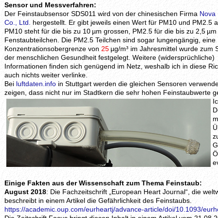
Sensor und Messverfahren:
Der Feinstaubsensor SDS011 wird von der chinesischen Firma
Nova 
Co., Ltd.
hergestellt. Er gibt jeweils einen Wert für PM10 und PM2.5 a
PM10 steht für die bis zu 10 µm grossen, PM2.5 für die bis zu 2,5 µ
Fenstaubteilchen. Die PM2.5 Teilchen sind sogar lungengängig, eine
Konzentrationsobergrenze von
25
µg/m³ im Jahresmittel wurde zum 
der menschlichen Gesundheit festgelegt. Weitere (widersprüchliche)
Informationen finden sich genügend im Netz, weshalb ich in diese Ri
auch nichts weiter verlinke.
Bei
luftdaten.info
in Stuttgart werden die gleichen Sensoren verwende
zeigen, dass nicht nur im Stadtkern die sehr hohen Feinstaubwerte
I
D
m
Ü
z
G
Ö
e
Einige Fakten aus der Wissenschaft zum Thema Feinstaub:
August 2018
: Die Fachzeitschrift „European Heart Journal“, die welt
beschreibt in einem Artikel die Gefährlichkeit des Feinstaubs.
https://academic.oup.com/eurheartj/advance-article/doi/10.1093/eur