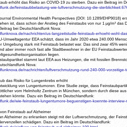
staub erhöht das Risiko an COVID-19 zu sterben. Dazu ein Beitrag im D
funk.de/feinstaubbelastung-wie-luftverschmutzung-die-sterblichkeit.67
journal Environmental Health Perspectives (DOI: 10.1289/EHP9018) ers
hen ist, dass schon der Anstieg des Feinstaubs von nur 1 µg/m³ das
 Beitrag bei Deutschlandfunk Nova:
dfunknova.de/nachrichten/us-langzeitstudie-feinstaub-erhoeht-wohl-da
EU-Umweltagentur EEA schätzt, dass im Jahr 2020 etwa 240.000 Mensc
ihrer Umgebung stark mit Feinstaub belastet war. Das sind zwar 45% wen
nd aber immer noch fast alle Stadtbewohner in der EU Feinstaubwerten
ltgesundheitsorganisation liegen.
nstaubpartikel stammt laut EEA aus Heizungen, die mit fossilen Brennst
eutschlandfunk Nova:
dfunknova.de/nachrichten/luftverschmutzung-rund-240-000-vorzeitige-to
aub das Risiko für Lungenkrebs erhöht
ntwicklung von Lungentumoren. Eine Studie zeige, dass Feinstaubpartik
öttlicher vom Helmholtz Zentrum in München, sondern durch diese au
stehen könnte. Dazu ein Beitrag im Deutschlandfunk:
dfunk.de/wie-feinstaub-lungentumore-beguenstigen-koennte-interview-mi
s von Feinstaub auf Alzheimer
 an Alzheimer zu erkranken steigt mit der Luftverschmutzung, der Fein
Nervenzellen schädigen. Dazu ein Beitrag im Deutschlandfunk: