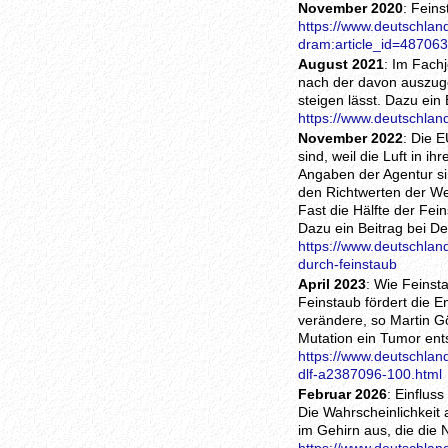
November 2020
: Fein
https://www.deutschland
dram:article_id=487063
August 2021
: Im Fach
nach der davon auszuge
steigen lässt. Dazu ein
https://www.deutschlan
November 2022
: Die 
sind, weil die Luft in 
Angaben der Agentur si
den Richtwerten der We
Fast die Hälfte der Fei
Dazu ein Beitrag bei D
https://www.deutschlan
durch-feinstaub
April 2023
: Wie Feinst
Feinstaub fördert die E
verändere, so Martin G
Mutation ein Tumor ent
https://www.deutschlan
dlf-a2387096-100.html
Februar 2026
: Einflus
Die Wahrscheinlichkeit
im Gehirn aus, die die 