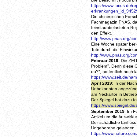
Die Zeitschrift Focus b
https://www.focus.de/re
erkrankungen_id_9452
Die chinesischen Forsc
Fachmagazin PNAS, dass
feinstaubbelasteten Re
den Effekt.
http://www.pnas.org/co
Eine Woche später beri
Tote durch die Einwirk
http://www.pnas.org/co
Februar 2019
: Die ZE
Problem". Denn diese 
du?", hoffentlich noch 
https://www.zeit.de/ha
April 2019
: In der Nac
Unbekannten angezündet
am Neckartor in Betrieb
Der Spiegel hat dazu fo
https://www.spiegel.de
September 2019
: Im F
Artikel um die Auswirk
Der schädliche Einfluss 
Ungeborene gelangen.
https://www.nature.com