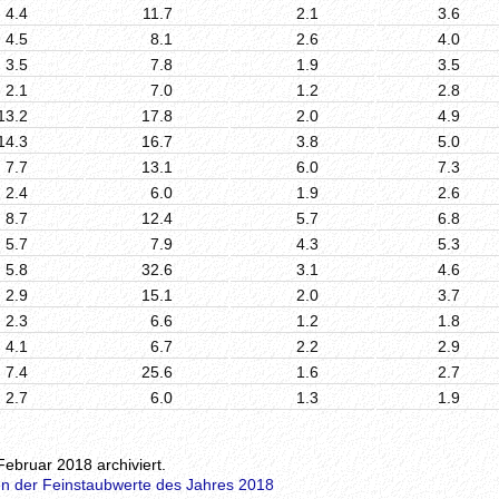
4.4
11.7
2.1
3.6
4.5
8.1
2.6
4.0
3.5
7.8
1.9
3.5
2.1
7.0
1.2
2.8
13.2
17.8
2.0
4.9
14.3
16.7
3.8
5.0
7.7
13.1
6.0
7.3
2.4
6.0
1.9
2.6
8.7
12.4
5.7
6.8
5.7
7.9
4.3
5.3
5.8
32.6
3.1
4.6
2.9
15.1
2.0
3.7
2.3
6.6
1.2
1.8
4.1
6.7
2.2
2.9
7.4
25.6
1.6
2.7
2.7
6.0
1.3
1.9
Februar 2018 archiviert.
n der Feinstaubwerte des Jahres 2018