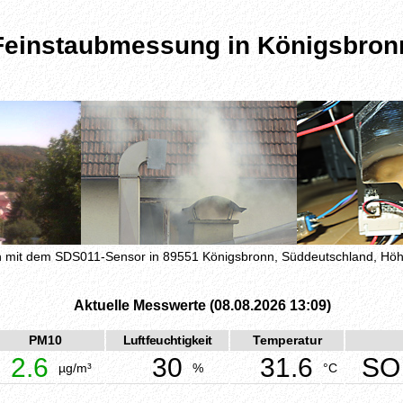
Feinstaubmessung in Königsbron
mit dem SDS011-Sensor in 89551 Königsbronn, Süddeutschland, H
Aktuelle Messwerte (08.08.2026 13:09)
PM10
Luftfeuchtigkeit
Temperatur
2.6
30
31.6
SO
µg/m³
%
°C