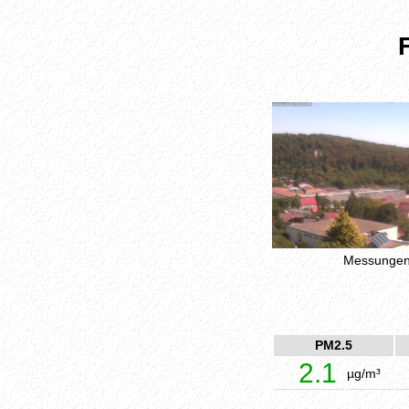
Messungen 
PM2.5
2.1
µg/m³