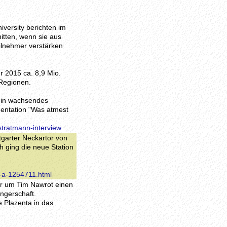
versity berichten im
itten, wenn sie aus
ilnehmer verstärken
r 2015 ca. 8,9 Mio.
 Regionen.
ein wachsendes
entation "Was atmest
stratmann-interview
tgarter Neckartor von
h ging die neue Station
t-a-1254711.html
er um Tim Nawrot einen
ngerschaft.
ie Plazenta in das