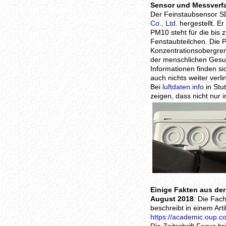
Sensor und Messverf
Der Feinstaubsensor S
Co., Ltd.
hergestellt. E
PM10 steht für die bis 
Fenstaubteilchen. Die 
Konzentrationsobergre
der menschlichen Gesun
Informationen finden si
auch nichts weiter verli
Bei
luftdaten.info
in Stu
zeigen, dass nicht nur
Einige Fakten aus de
August 2018
: Die Fach
beschreibt in einem Arti
https://academic.oup.c