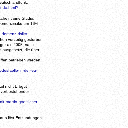
eutschlandfunk:
6.de.html?
cheint eine Studie,
 Demenzrisiko um 16%
s-demenz-risiko
hen vorzeitig gestorben
iger als 2005, nach
 ausgesetzt, die über
offen betrieben werden.
desfaelle-in-der-eu-
el nicht Erbgut
s vorbestehender
t-martin-goettlicher-
staub löst Entzündungen