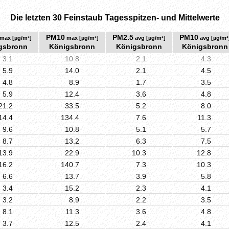
Die letzten 30 Feinstaub Tagesspitzen- und Mittelwerte
PM10
PM2.5
PM10
max [µg/m³]
max [µg/m³]
avg [µg/m³]
avg [µg/m³
gsbronn
Königsbronn
Königsbronn
Königsbronn
3.1
10.8
2.1
4.3
5.9
14.0
2.1
4.5
4.8
8.9
1.7
3.5
5.9
12.4
3.6
4.8
21.2
33.5
5.2
8.0
14.4
134.4
7.6
11.3
9.6
10.8
5.1
5.7
8.7
13.2
6.3
7.5
13.9
22.9
10.3
12.8
16.2
140.7
7.3
10.3
6.6
13.7
3.9
5.8
3.4
15.2
2.3
4.1
3.2
8.9
2.2
3.5
8.1
11.3
3.6
4.8
3.7
12.5
2.4
4.1