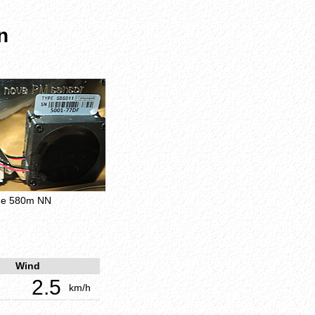
n
öhe 580m NN
Wind
2.5
km/h