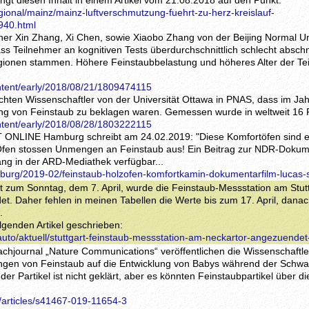
ringt diesen Inhalt in einem Artikel vom 21.08.2018 auf den Punkt:
gional/mainz/mainz-luftverschmutzung-fuehrt-zu-herz-kreislauf-
940.html
her Xin Zhang, Xi Chen, sowie Xiaobo Zhang von der Beijing Normal Uni
 Teilnehmer an kognitiven Tests überdurchschnittlich schlecht abschn
gionen stammen. Höhere Feinstaubbelastung und höheres Alter der Te
ntent/early/2018/08/21/1809474115
chten Wissenschaftler von der Universität Ottawa in PNAS, dass im Jah
ung von Feinstaub zu beklagen waren. Gemessen wurde in weltweit 16
ntent/early/2018/08/28/1803222115
IT ONLINE Hamburg schreibt am 24.02.2019: "Diese Komfortöfen sind 
Öfen stossen Unmengen an Feinstaub aus! Ein Beitrag zur NDR-Dokum
lang in der ARD-Mediathek verfügbar...
mburg/2019-02/feinstaub-holzofen-komfortkamin-dokumentarfilm-lucas-
ht zum Sonntag, dem 7. April, wurde die Feinstaub-Messstation am Stut
. Daher fehlen in meinen Tabellen die Werte bis zum 17. April, danac
.
lgenden Artikel geschrieben:
/auto/aktuell/stuttgart-feinstaub-messstation-am-neckartor-angezuende
achjournal „Nature Communications“ veröffentlichen die Wissenschaftl
ungen von Feinstaub auf die Entwicklung von Babys während der Schwa
der Partikel ist nicht geklärt, aber es könnten Feinstaubpartikel über d
/articles/s41467-019-11654-3