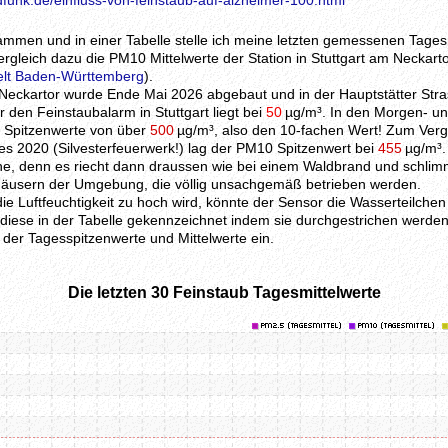
funk.de/einfluss-von-feinstaub-auf-alzheimer-100.html
ammen und in einer Tabelle stelle ich meine letzten gemessenen Tages
rgleich dazu die PM10 Mittelwerte der Station in Stuttgart am Neckarto
elt Baden-Württemberg
).
eckartor wurde Ende Mai 2026 abgebaut und in der Hauptstätter Stra
den Feinstaubalarm in Stuttgart liegt bei
50
µg/m³. In den Morgen- u
l Spitzenwerte von über
500
µg/m³, also den 10-fachen Wert! Zum Vergl
s 2020 (Silvesterfeuerwerk!) lag der PM10 Spitzenwert bei
455
µg/m³.
che, denn es riecht dann draussen wie bei einem Waldbrand und schlim
Häusern der Umgebung, die völlig unsachgemäß betrieben werden.
ie Luftfeuchtigkeit zu hoch wird, könnte der Sensor die Wasserteilche
iese in der Tabelle gekennzeichnet indem sie durchgestrichen werden
 der Tagesspitzenwerte und Mittelwerte ein.
Die letzten 30 Feinstaub Tagesmittelwerte