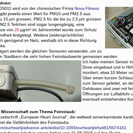
ahren:
DS011 wird von der chinesischen Firma
Nova Fitness
r gibt jeweils einen Wert für PM10 und PM2.5 aus.
zu 10 µm grossen, PM2.5 für die bis zu 2,5 µm grossen
PM2.5 Teilchen sind sogar lungengängig, eine
nze von
25
µg/m³ im Jahresmittel wurde zum Schutz
dheit festgelegt. Weitere (widersprüchliche)
ch genügend im Netz, weshalb ich in diese Richtung
nke.
ttgart werden die gleichen Sensoren verwendet, um zu
 im Stadtkern die sehr hohen Feinstaubwerte gemessen werden.
Ich habe meinen Sensor in
Dose eingebaut und in Höh
montiert, etwa 10 Meter vo
Über einen kurzen Schlauc
zum Sensor geleitet, an de
Gehäuses sind zwei mit fe
Öffnungen zur Luftabfuhr u
eventuell entstehendes K
r Wissenschaft zum Thema Feinstaub:
zeitschrift „European Heart Journal“, die weltweit annerkannteste kardio
kel die Gefährlichkeit des Feinstaubs.
om/eurheartj/advance-article/doi/10.1093/eurheartj/ehy481/5074161