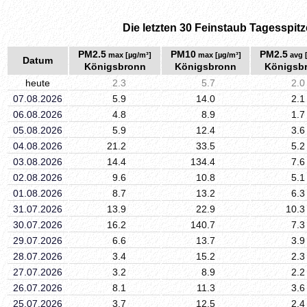
Die letzten 30 Feinstaub Tagesspitz
PM2.5
PM10
PM2.5
max [µg/m³]
max [µg/m³]
avg 
Datum
Königsbronn
Königsbronn
Königsb
heute
2.3
5.7
2.0
07.08.2026
5.9
14.0
2.1
06.08.2026
4.8
8.9
1.7
05.08.2026
5.9
12.4
3.6
04.08.2026
21.2
33.5
5.2
03.08.2026
14.4
134.4
7.6
02.08.2026
9.6
10.8
5.1
01.08.2026
8.7
13.2
6.3
31.07.2026
13.9
22.9
10.3
30.07.2026
16.2
140.7
7.3
29.07.2026
6.6
13.7
3.9
28.07.2026
3.4
15.2
2.3
27.07.2026
3.2
8.9
2.2
26.07.2026
8.1
11.3
3.6
25.07.2026
3.7
12.5
2.4