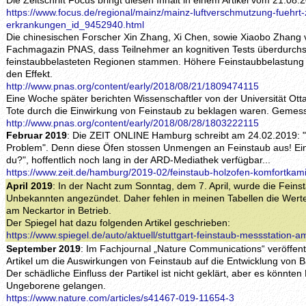
Die Zeitschrift Focus bringt diesen Inhalt in einem Artikel vom 21.08.
https://www.focus.de/regional/mainz/mainz-luftverschmutzung-fuehrt-z
erkrankungen_id_9452940.html
Die chinesischen Forscher Xin Zhang, Xi Chen, sowie Xiaobo Zhang v
Fachmagazin PNAS, dass Teilnehmer an kognitiven Tests überdurchsch
feinstaubbelasteten Regionen stammen. Höhere Feinstaubbelastung u
den Effekt.
http://www.pnas.org/content/early/2018/08/21/1809474115
Eine Woche später berichten Wissenschaftler von der Universität Ott
Tote durch die Einwirkung von Feinstaub zu beklagen waren. Gemess
http://www.pnas.org/content/early/2018/08/28/1803222115
Februar 2019
: Die ZEIT ONLINE Hamburg schreibt am 24.02.2019: 
Problem". Denn diese Öfen stossen Unmengen an Feinstaub aus! Ei
du?", hoffentlich noch lang in der ARD-Mediathek verfügbar...
https://www.zeit.de/hamburg/2019-02/feinstaub-holzofen-komfortkam
April 2019
: In der Nacht zum Sonntag, dem 7. April, wurde die Feins
Unbekannten angezündet. Daher fehlen in meinen Tabellen die Werte 
am Neckartor in Betrieb.
Der Spiegel hat dazu folgenden Artikel geschrieben:
https://www.spiegel.de/auto/aktuell/stuttgart-feinstaub-messstation
September 2019
: Im Fachjournal „Nature Communications“ veröffent
Artikel um die Auswirkungen von Feinstaub auf die Entwicklung von
Der schädliche Einfluss der Partikel ist nicht geklärt, aber es könnten
Ungeborene gelangen.
https://www.nature.com/articles/s41467-019-11654-3