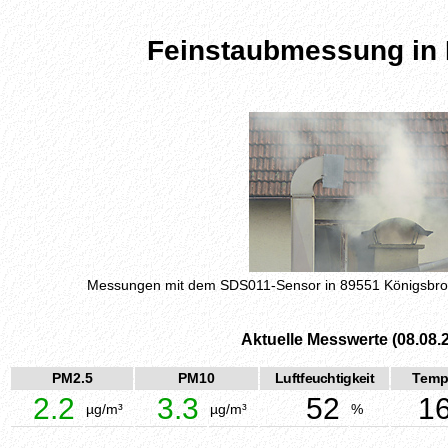
Feinstaubmessung in
Messungen mit dem SDS011-Sensor in 89551 Königsbr
Aktuelle Messwerte (08.08.
PM2.5
PM10
Luftfeuchtigkeit
Temp
2.2
3.3
52
16
µg/m³
µg/m³
%