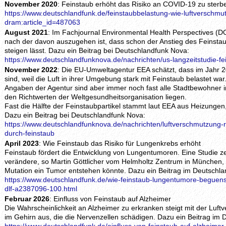
November 2020
: Feinstaub erhöht das Risiko an COVID-19 zu sterb
https://www.deutschlandfunk.de/feinstaubbelastung-wie-luftverschmut
dram:article_id=487063
August 2021
: Im Fachjournal Environmental Health Perspectives (D
nach der davon auszugehen ist, dass schon der Anstieg des Feinst
steigen lässt. Dazu ein Beitrag bei Deutschlandfunk Nova:
https://www.deutschlandfunknova.de/nachrichten/us-langzeitstudie-f
November 2022
: Die EU-Umweltagentur EEA schätzt, dass im Jahr 
sind, weil die Luft in ihrer Umgebung stark mit Feinstaub belastet w
Angaben der Agentur sind aber immer noch fast alle Stadtbewohner i
den Richtwerten der Weltgesundheitsorganisation liegen.
Fast die Hälfte der Feinstaubpartikel stammt laut EEA aus Heizungen,
Dazu ein Beitrag bei Deutschlandfunk Nova:
https://www.deutschlandfunknova.de/nachrichten/luftverschmutzung-r
durch-feinstaub
April 2023
: Wie Feinstaub das Risiko für Lungenkrebs erhöht
Feinstaub fördert die Entwicklung von Lungentumoren. Eine Studie ze
verändere, so Martin Göttlicher vom Helmholtz Zentrum in München,
Mutation ein Tumor entstehen könnte. Dazu ein Beitrag im Deutschla
https://www.deutschlandfunk.de/wie-feinstaub-lungentumore-beguenst
dlf-a2387096-100.html
Februar 2026
: Einfluss von Feinstaub auf Alzheimer
Die Wahrscheinlichkeit an Alzheimer zu erkranken steigt mit der Luf
im Gehirn aus, die die Nervenzellen schädigen. Dazu ein Beitrag im 