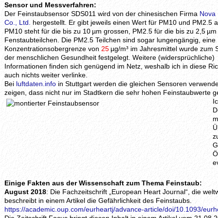
Sensor und Messverfahren:
Der Feinstaubsensor SDS011 wird von der chinesischen Firma
Nova 
Co., Ltd.
hergestellt. Er gibt jeweils einen Wert für PM10 und PM2.5 a
PM10 steht für die bis zu 10 µm grossen, PM2.5 für die bis zu 2,5 µ
Fenstaubteilchen. Die PM2.5 Teilchen sind sogar lungengängig, eine
Konzentrationsobergrenze von
25
µg/m³ im Jahresmittel wurde zum 
der menschlichen Gesundheit festgelegt. Weitere (widersprüchliche)
Informationen finden sich genügend im Netz, weshalb ich in diese Ri
auch nichts weiter verlinke.
Bei
luftdaten.info
in Stuttgart werden die gleichen Sensoren verwende
zeigen, dass nicht nur im Stadtkern die sehr hohen Feinstaubwerte
I
D
m
Ü
z
G
Ö
e
Einige Fakten aus der Wissenschaft zum Thema Feinstaub:
August 2018
: Die Fachzeitschrift „European Heart Journal“, die welt
beschreibt in einem Artikel die Gefährlichkeit des Feinstaubs.
https://academic.oup.com/eurheartj/advance-article/doi/10.1093/eur