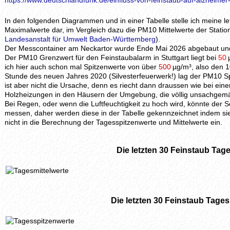
https://www.deutschlandfunk.de/einfluss-von-feinstaub-auf-alzheimer
In den folgenden Diagrammen und in einer Tabelle stelle ich meine 
Maximalwerte dar, im Vergleich dazu die PM10 Mittelwerte der Station
Landesanstalt für Umwelt Baden-Württemberg
).
Der Messcontainer am Neckartor wurde Ende Mai 2026 abgebaut und 
Der PM10 Grenzwert für den Feinstaubalarm in Stuttgart liegt bei
50
ich hier auch schon mal Spitzenwerte von über
500
µg/m³, also den 1
Stunde des neuen Jahres 2020 (Silvesterfeuerwerk!) lag der PM10 S
ist aber nicht die Ursache, denn es riecht dann draussen wie bei ei
Holzheizungen in den Häusern der Umgebung, die völlig unsachgem
Bei Regen, oder wenn die Luftfeuchtigkeit zu hoch wird, könnte der
messen, daher werden diese in der Tabelle gekennzeichnet indem si
nicht in die Berechnung der Tagesspitzenwerte und Mittelwerte ein.
Die letzten 30 Feinstaub Tage
Die letzten 30 Feinstaub Tage