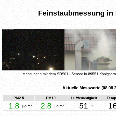
Feinstaubmessung in
Messungen mit dem SDS011-Sensor in 89551 Königsbr
Aktuelle Messwerte (08.08.
PM2.5
PM10
Luftfeuchtigkeit
Temp
1.8
2.8
51
16
µg/m³
µg/m³
%