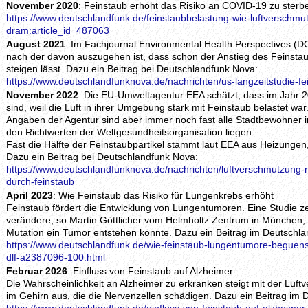
November 2020
: Feinstaub erhöht das Risiko an COVID-19 zu sterb
https://www.deutschlandfunk.de/feinstaubbelastung-wie-luftverschmut
dram:article_id=487063
August 2021
: Im Fachjournal Environmental Health Perspectives (D
nach der davon auszugehen ist, dass schon der Anstieg des Feinst
steigen lässt. Dazu ein Beitrag bei Deutschlandfunk Nova:
https://www.deutschlandfunknova.de/nachrichten/us-langzeitstudie-f
November 2022
: Die EU-Umweltagentur EEA schätzt, dass im Jahr 
sind, weil die Luft in ihrer Umgebung stark mit Feinstaub belastet w
Angaben der Agentur sind aber immer noch fast alle Stadtbewohner i
den Richtwerten der Weltgesundheitsorganisation liegen.
Fast die Hälfte der Feinstaubpartikel stammt laut EEA aus Heizungen,
Dazu ein Beitrag bei Deutschlandfunk Nova:
https://www.deutschlandfunknova.de/nachrichten/luftverschmutzung-r
durch-feinstaub
April 2023
: Wie Feinstaub das Risiko für Lungenkrebs erhöht
Feinstaub fördert die Entwicklung von Lungentumoren. Eine Studie ze
verändere, so Martin Göttlicher vom Helmholtz Zentrum in München,
Mutation ein Tumor entstehen könnte. Dazu ein Beitrag im Deutschla
https://www.deutschlandfunk.de/wie-feinstaub-lungentumore-beguenst
dlf-a2387096-100.html
Februar 2026
: Einfluss von Feinstaub auf Alzheimer
Die Wahrscheinlichkeit an Alzheimer zu erkranken steigt mit der Luf
im Gehirn aus, die die Nervenzellen schädigen. Dazu ein Beitrag im 