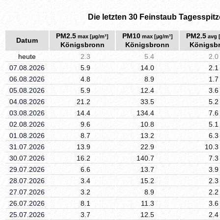
Die letzten 30 Feinstaub Tagesspitz
PM2.5
PM10
PM2.5
max [µg/m³]
max [µg/m³]
avg 
Datum
Königsbronn
Königsbronn
Königsb
heute
2.3
5.4
2.0
07.08.2026
5.9
14.0
2.1
06.08.2026
4.8
8.9
1.7
05.08.2026
5.9
12.4
3.6
04.08.2026
21.2
33.5
5.2
03.08.2026
14.4
134.4
7.6
02.08.2026
9.6
10.8
5.1
01.08.2026
8.7
13.2
6.3
31.07.2026
13.9
22.9
10.3
30.07.2026
16.2
140.7
7.3
29.07.2026
6.6
13.7
3.9
28.07.2026
3.4
15.2
2.3
27.07.2026
3.2
8.9
2.2
26.07.2026
8.1
11.3
3.6
25.07.2026
3.7
12.5
2.4