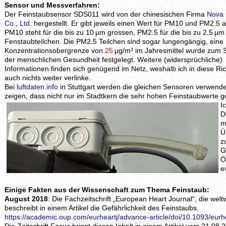
Sensor und Messverfahren:
Der Feinstaubsensor SDS011 wird von der chinesischen Firma
Nova 
Co., Ltd.
hergestellt. Er gibt jeweils einen Wert für PM10 und PM2.5 a
PM10 steht für die bis zu 10 µm grossen, PM2.5 für die bis zu 2,5 µ
Fenstaubteilchen. Die PM2.5 Teilchen sind sogar lungengängig, eine
Konzentrationsobergrenze von
25
µg/m³ im Jahresmittel wurde zum 
der menschlichen Gesundheit festgelegt. Weitere (widersprüchliche)
Informationen finden sich genügend im Netz, weshalb ich in diese Ri
auch nichts weiter verlinke.
Bei
luftdaten.info
in Stuttgart werden die gleichen Sensoren verwende
zeigen, dass nicht nur im Stadtkern die sehr hohen Feinstaubwerte
I
D
m
Ü
z
G
Ö
e
Einige Fakten aus der Wissenschaft zum Thema Feinstaub:
August 2018
: Die Fachzeitschrift „European Heart Journal“, die welt
beschreibt in einem Artikel die Gefährlichkeit des Feinstaubs.
https://academic.oup.com/eurheartj/advance-article/doi/10.1093/eur