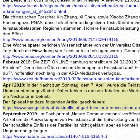
Die Zeitschrift Focus bringt diesen Inhalt in einem Artikel vom 21.08.
https://www.focus.de/regional/mainz/mainz-luftverschmutzung-fuehrt-z
erkrankungen_id_9452940.html
Die chinesischen Forscher Xin Zhang, Xi Chen, sowie Xiaobo Zhang v
Fachmagazin PNAS, dass Teilnehmer an kognitiven Tests überdurchsch
feinstaubbelasteten Regionen stammen. Höhere Feinstaubbelastung u
den Effekt.
http://www.pnas.org/content/early/2018/08/21/1809474115
Eine Woche später berichten Wissenschaftler von der Universität Ott
Tote durch die Einwirkung von Feinstaub zu beklagen waren. Gemess
http://www.pnas.org/content/early/2018/08/28/1803222115
Februar 2019
: Die ZEIT ONLINE Hamburg schreibt am 24.02.2019: 
Problem". Denn diese Öfen stossen Unmengen an Feinstaub aus! Ei
du?", hoffentlich noch lang in der ARD-Mediathek verfügbar...
https://www.zeit.de/hamburg/2019-02/feinstaub-holzofen-komfortkam
April 2019
: In der Nacht zum Sonntag, dem 7. April, wurde die Feins
Unbekannten angezündet. Daher fehlen in meinen Tabellen die Werte 
am Neckartor in Betrieb.
Der Spiegel hat dazu folgenden Artikel geschrieben:
https://www.spiegel.de/auto/aktuell/stuttgart-feinstaub-messstation
September 2019
: Im Fachjournal „Nature Communications“ veröffent
Artikel um die Auswirkungen von Feinstaub auf die Entwicklung von
Der schädliche Einfluss der Partikel ist nicht geklärt, aber es könnten
Ungeborene gelangen.
https://www.nature.com/articles/s41467-019-11654-3