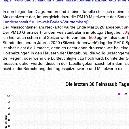
https://www.deutschlandfunk.de/einfluss-von-feinstaub-auf-alzheimer
In den folgenden Diagrammen und in einer Tabelle stelle ich meine 
Maximalwerte dar, im Vergleich dazu die PM10 Mittelwerte der Station
Landesanstalt für Umwelt Baden-Württemberg
).
Der Messcontainer am Neckartor wurde Ende Mai 2026 abgebaut und 
Der PM10 Grenzwert für den Feinstaubalarm in Stuttgart liegt bei
50
ich hier auch schon mal Spitzenwerte von über
500
µg/m³, also den 1
Stunde des neuen Jahres 2020 (Silvesterfeuerwerk!) lag der PM10 S
ist aber nicht die Ursache, denn es riecht dann draussen wie bei ei
Holzheizungen in den Häusern der Umgebung, die völlig unsachgem
Bei Regen, oder wenn die Luftfeuchtigkeit zu hoch wird, könnte der
messen, daher werden diese in der Tabelle gekennzeichnet indem si
nicht in die Berechnung der Tagesspitzenwerte und Mittelwerte ein.
Die letzten 30 Feinstaub Tage