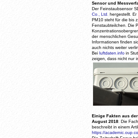
Sensor und Messverf
Der Feinstaubsensor S
Co., Ltd.
hergestellt. E
PM10 steht für die bis 
Fenstaubteilchen. Die 
Konzentrationsobergre
der menschlichen Gesun
Informationen finden si
auch nichts weiter verli
Bei
luftdaten.info
in Stu
zeigen, dass nicht nur
Einige Fakten aus de
August 2018
: Die Fach
beschreibt in einem Arti
https://academic.oup.c