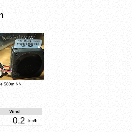
n
öhe 580m NN
Wind
0.2
km/h