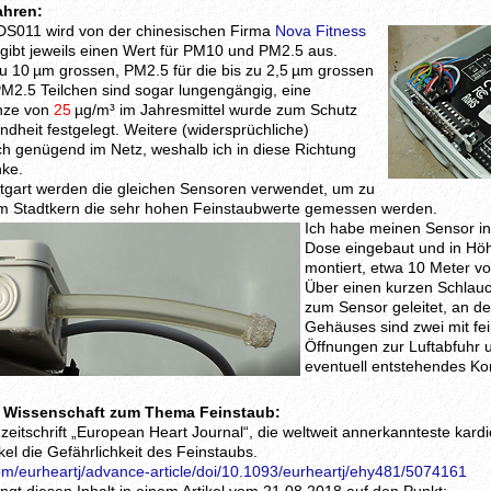
ahren:
DS011 wird von der chinesischen Firma
Nova Fitness
r gibt jeweils einen Wert für PM10 und PM2.5 aus.
zu 10 µm grossen, PM2.5 für die bis zu 2,5 µm grossen
PM2.5 Teilchen sind sogar lungengängig, eine
nze von
25
µg/m³ im Jahresmittel wurde zum Schutz
dheit festgelegt. Weitere (widersprüchliche)
ch genügend im Netz, weshalb ich in diese Richtung
nke.
ttgart werden die gleichen Sensoren verwendet, um zu
 im Stadtkern die sehr hohen Feinstaubwerte gemessen werden.
Ich habe meinen Sensor in
Dose eingebaut und in Höh
montiert, etwa 10 Meter vo
Über einen kurzen Schlauc
zum Sensor geleitet, an de
Gehäuses sind zwei mit fe
Öffnungen zur Luftabfuhr u
eventuell entstehendes K
r Wissenschaft zum Thema Feinstaub:
zeitschrift „European Heart Journal“, die weltweit annerkannteste kardio
kel die Gefährlichkeit des Feinstaubs.
om/eurheartj/advance-article/doi/10.1093/eurheartj/ehy481/5074161