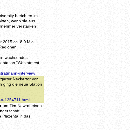
versity berichten im
itten, wenn sie aus
ilnehmer verstärken
r 2015 ca. 8,9 Mio.
 Regionen.
ein wachsendes
entation "Was atmest
stratmann-interview
tgarter Neckartor von
h ging die neue Station
t-a-1254711.html
er um Tim Nawrot einen
ngerschaft.
ie Plazenta in das