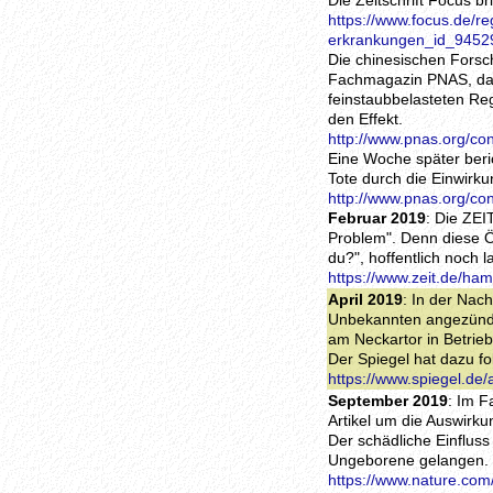
Die Zeitschrift Focus b
https://www.focus.de/re
erkrankungen_id_9452
Die chinesischen Forsc
Fachmagazin PNAS, dass
feinstaubbelasteten Re
den Effekt.
http://www.pnas.org/co
Eine Woche später beri
Tote durch die Einwirk
http://www.pnas.org/co
Februar 2019
: Die ZE
Problem". Denn diese 
du?", hoffentlich noch 
https://www.zeit.de/ha
April 2019
: In der Nac
Unbekannten angezündet
am Neckartor in Betrieb
Der Spiegel hat dazu fo
https://www.spiegel.de
September 2019
: Im F
Artikel um die Auswirk
Der schädliche Einfluss 
Ungeborene gelangen.
https://www.nature.com