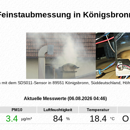
Feinstaubmessung in Königsbron
mit dem SDS011-Sensor in 89551 Königsbronn, Süddeutschland, H
Aktuelle Messwerte (06.08.2026 04:46)
PM10
Luftfeuchtigkeit
Temperatur
3.4
84
18.4
O
µg/m³
%
°C