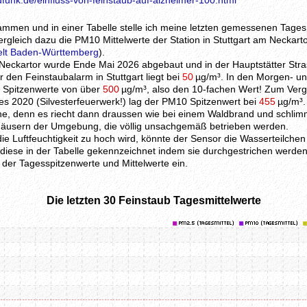
funk.de/einfluss-von-feinstaub-auf-alzheimer-100.html
ammen und in einer Tabelle stelle ich meine letzten gemessenen Tages
rgleich dazu die PM10 Mittelwerte der Station in Stuttgart am Neckarto
elt Baden-Württemberg
).
eckartor wurde Ende Mai 2026 abgebaut und in der Hauptstätter Stra
den Feinstaubalarm in Stuttgart liegt bei
50
µg/m³. In den Morgen- u
l Spitzenwerte von über
500
µg/m³, also den 10-fachen Wert! Zum Vergl
s 2020 (Silvesterfeuerwerk!) lag der PM10 Spitzenwert bei
455
µg/m³.
che, denn es riecht dann draussen wie bei einem Waldbrand und schlim
Häusern der Umgebung, die völlig unsachgemäß betrieben werden.
ie Luftfeuchtigkeit zu hoch wird, könnte der Sensor die Wasserteilche
iese in der Tabelle gekennzeichnet indem sie durchgestrichen werden
 der Tagesspitzenwerte und Mittelwerte ein.
Die letzten 30 Feinstaub Tagesmittelwerte