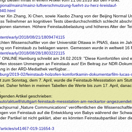
ringt diesen Inhalt in einem Artikel vom 21.08.2018 auf den Punkt:
gional/mainz/mainz-luftverschmutzung-fuehrt-zu-herz-kreislauf-
940.html
her Xin Zhang, Xi Chen, sowie Xiaobo Zhang von der Beijing Normal Uni
 Teilnehmer an kognitiven Tests überdurchschnittlich schlecht abschn
gionen stammen. Höhere Feinstaubbelastung und höheres Alter der Te
ntent/early/2018/08/21/1809474115
chten Wissenschaftler von der Universität Ottawa in PNAS, dass im Jah
ung von Feinstaub zu beklagen waren. Gemessen wurde in weltweit 16
ntent/early/2018/08/28/1803222115
IT ONLINE Hamburg schreibt am 24.02.2019: "Diese Komfortöfen sind 
Öfen stossen Unmengen an Feinstaub aus! Ein Beitrag zur NDR-Dokum
lang in der ARD-Mediathek verfügbar...
mburg/2019-02/feinstaub-holzofen-komfortkamin-dokumentarfilm-lucas-
ht zum Sonntag, dem 7. April, wurde die Feinstaub-Messstation am Stut
. Daher fehlen in meinen Tabellen die Werte bis zum 17. April, danac
.
lgenden Artikel geschrieben:
/auto/aktuell/stuttgart-feinstaub-messstation-am-neckartor-angezuende
achjournal „Nature Communications“ veröffentlichen die Wissenschaftl
ungen von Feinstaub auf die Entwicklung von Babys während der Schwa
der Partikel ist nicht geklärt, aber es könnten Feinstaubpartikel über d
/articles/s41467-019-11654-3