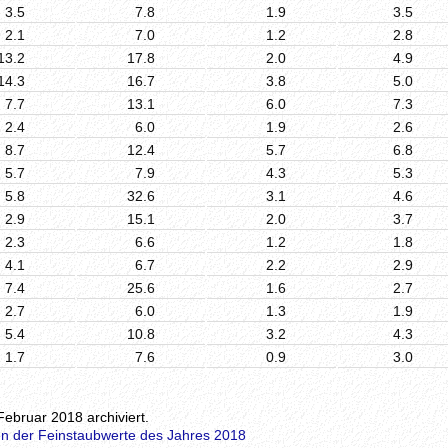
3.5
7.8
1.9
3.5
2.1
7.0
1.2
2.8
13.2
17.8
2.0
4.9
14.3
16.7
3.8
5.0
7.7
13.1
6.0
7.3
2.4
6.0
1.9
2.6
8.7
12.4
5.7
6.8
5.7
7.9
4.3
5.3
5.8
32.6
3.1
4.6
2.9
15.1
2.0
3.7
2.3
6.6
1.2
1.8
4.1
6.7
2.2
2.9
7.4
25.6
1.6
2.7
2.7
6.0
1.3
1.9
5.4
10.8
3.2
4.3
1.7
7.6
0.9
3.0
Februar 2018 archiviert.
n der Feinstaubwerte des Jahres 2018