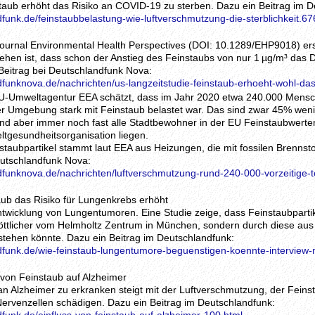
staub erhöht das Risiko an COVID-19 zu sterben. Dazu ein Beitrag im D
funk.de/feinstaubbelastung-wie-luftverschmutzung-die-sterblichkeit.67
journal Environmental Health Perspectives (DOI: 10.1289/EHP9018) ers
hen ist, dass schon der Anstieg des Feinstaubs von nur 1 µg/m³ das
 Beitrag bei Deutschlandfunk Nova:
dfunknova.de/nachrichten/us-langzeitstudie-feinstaub-erhoeht-wohl-da
EU-Umweltagentur EEA schätzt, dass im Jahr 2020 etwa 240.000 Mensc
ihrer Umgebung stark mit Feinstaub belastet war. Das sind zwar 45% wen
nd aber immer noch fast alle Stadtbewohner in der EU Feinstaubwerten
ltgesundheitsorganisation liegen.
nstaubpartikel stammt laut EEA aus Heizungen, die mit fossilen Brennst
eutschlandfunk Nova:
dfunknova.de/nachrichten/luftverschmutzung-rund-240-000-vorzeitige-to
aub das Risiko für Lungenkrebs erhöht
ntwicklung von Lungentumoren. Eine Studie zeige, dass Feinstaubpartik
öttlicher vom Helmholtz Zentrum in München, sondern durch diese au
stehen könnte. Dazu ein Beitrag im Deutschlandfunk:
dfunk.de/wie-feinstaub-lungentumore-beguenstigen-koennte-interview-mi
s von Feinstaub auf Alzheimer
 an Alzheimer zu erkranken steigt mit der Luftverschmutzung, der Fein
Nervenzellen schädigen. Dazu ein Beitrag im Deutschlandfunk: