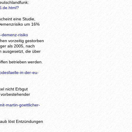
eutschlandfunk:
6.de.html?
cheint eine Studie,
 Demenzrisiko um 16%
s-demenz-risiko
hen vorzeitig gestorben
iger als 2005, nach
 ausgesetzt, die über
offen betrieben werden.
desfaelle-in-der-eu-
el nicht Erbgut
s vorbestehender
t-martin-goettlicher-
staub löst Entzündungen