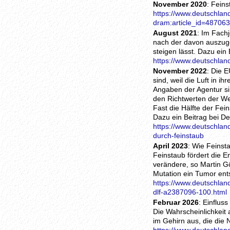
November 2020
: Fein
https://www.deutschland
dram:article_id=487063
August 2021
: Im Fach
nach der davon auszuge
steigen lässt. Dazu ein
https://www.deutschlan
November 2022
: Die 
sind, weil die Luft in 
Angaben der Agentur si
den Richtwerten der We
Fast die Hälfte der Fei
Dazu ein Beitrag bei D
https://www.deutschlan
durch-feinstaub
April 2023
: Wie Feinst
Feinstaub fördert die E
verändere, so Martin G
Mutation ein Tumor ent
https://www.deutschlan
dlf-a2387096-100.html
Februar 2026
: Einflus
Die Wahrscheinlichkeit
im Gehirn aus, die die 