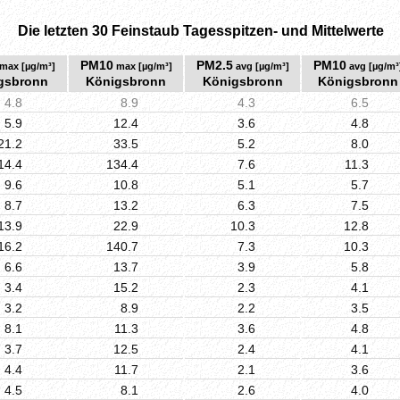
Die letzten 30 Feinstaub Tagesspitzen- und Mittelwerte
PM10
PM2.5
PM10
max [µg/m³]
max [µg/m³]
avg [µg/m³]
avg [µg/m³
gsbronn
Königsbronn
Königsbronn
Königsbronn
4.8
8.9
4.3
6.5
5.9
12.4
3.6
4.8
21.2
33.5
5.2
8.0
14.4
134.4
7.6
11.3
9.6
10.8
5.1
5.7
8.7
13.2
6.3
7.5
13.9
22.9
10.3
12.8
16.2
140.7
7.3
10.3
6.6
13.7
3.9
5.8
3.4
15.2
2.3
4.1
3.2
8.9
2.2
3.5
8.1
11.3
3.6
4.8
3.7
12.5
2.4
4.1
4.4
11.7
2.1
3.6
4.5
8.1
2.6
4.0