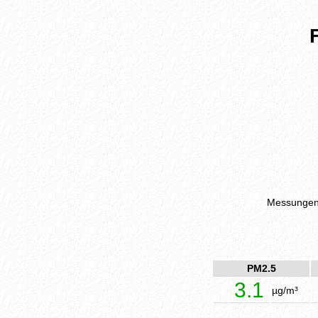
Messungen 
PM2.5
3.1
µg/m³