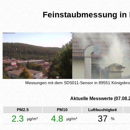
Feinstaubmessung in
Messungen mit dem SDS011-Sensor in 89551 Königsbr
Aktuelle Messwerte (07.08.
PM2.5
PM10
Luftfeuchtigkeit
2.3
4.8
37
µg/m³
µg/m³
%