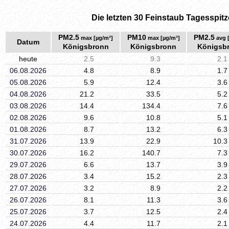
Die letzten 30 Feinstaub Tagesspitz
PM2.5
PM10
PM2.5
max [µg/m³]
max [µg/m³]
avg 
Datum
Königsbronn
Königsbronn
Königsb
heute
2.5
9.3
2.1
06.08.2026
4.8
8.9
1.7
05.08.2026
5.9
12.4
3.6
04.08.2026
21.2
33.5
5.2
03.08.2026
14.4
134.4
7.6
02.08.2026
9.6
10.8
5.1
01.08.2026
8.7
13.2
6.3
31.07.2026
13.9
22.9
10.3
30.07.2026
16.2
140.7
7.3
29.07.2026
6.6
13.7
3.9
28.07.2026
3.4
15.2
2.3
27.07.2026
3.2
8.9
2.2
26.07.2026
8.1
11.3
3.6
25.07.2026
3.7
12.5
2.4
24.07.2026
4.4
11.7
2.1