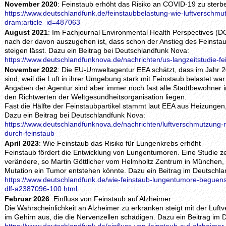
November 2020
: Feinstaub erhöht das Risiko an COVID-19 zu sterb
https://www.deutschlandfunk.de/feinstaubbelastung-wie-luftverschmut
dram:article_id=487063
August 2021
: Im Fachjournal Environmental Health Perspectives (D
nach der davon auszugehen ist, dass schon der Anstieg des Feinst
steigen lässt. Dazu ein Beitrag bei Deutschlandfunk Nova:
https://www.deutschlandfunknova.de/nachrichten/us-langzeitstudie-f
November 2022
: Die EU-Umweltagentur EEA schätzt, dass im Jahr 
sind, weil die Luft in ihrer Umgebung stark mit Feinstaub belastet w
Angaben der Agentur sind aber immer noch fast alle Stadtbewohner i
den Richtwerten der Weltgesundheitsorganisation liegen.
Fast die Hälfte der Feinstaubpartikel stammt laut EEA aus Heizungen,
Dazu ein Beitrag bei Deutschlandfunk Nova:
https://www.deutschlandfunknova.de/nachrichten/luftverschmutzung-r
durch-feinstaub
April 2023
: Wie Feinstaub das Risiko für Lungenkrebs erhöht
Feinstaub fördert die Entwicklung von Lungentumoren. Eine Studie ze
verändere, so Martin Göttlicher vom Helmholtz Zentrum in München,
Mutation ein Tumor entstehen könnte. Dazu ein Beitrag im Deutschla
https://www.deutschlandfunk.de/wie-feinstaub-lungentumore-beguenst
dlf-a2387096-100.html
Februar 2026
: Einfluss von Feinstaub auf Alzheimer
Die Wahrscheinlichkeit an Alzheimer zu erkranken steigt mit der Luf
im Gehirn aus, die die Nervenzellen schädigen. Dazu ein Beitrag im 