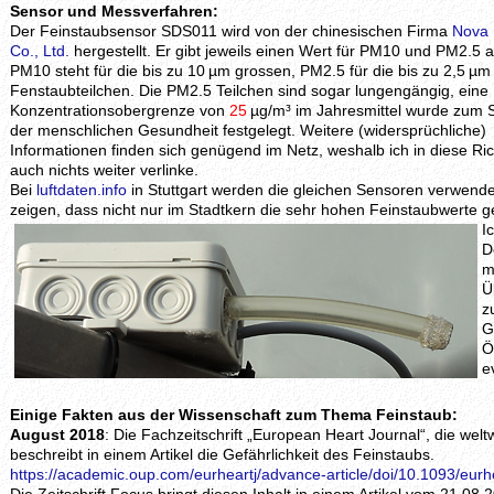
Sensor und Messverfahren:
Der Feinstaubsensor SDS011 wird von der chinesischen Firma
Nova 
Co., Ltd.
hergestellt. Er gibt jeweils einen Wert für PM10 und PM2.5 a
PM10 steht für die bis zu 10 µm grossen, PM2.5 für die bis zu 2,5 µ
Fenstaubteilchen. Die PM2.5 Teilchen sind sogar lungengängig, eine
Konzentrationsobergrenze von
25
µg/m³ im Jahresmittel wurde zum 
der menschlichen Gesundheit festgelegt. Weitere (widersprüchliche)
Informationen finden sich genügend im Netz, weshalb ich in diese Ri
auch nichts weiter verlinke.
Bei
luftdaten.info
in Stuttgart werden die gleichen Sensoren verwende
zeigen, dass nicht nur im Stadtkern die sehr hohen Feinstaubwerte
I
D
m
Ü
z
G
Ö
e
Einige Fakten aus der Wissenschaft zum Thema Feinstaub:
August 2018
: Die Fachzeitschrift „European Heart Journal“, die welt
beschreibt in einem Artikel die Gefährlichkeit des Feinstaubs.
https://academic.oup.com/eurheartj/advance-article/doi/10.1093/eur