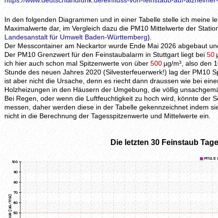
https://www.deutschlandfunk.de/einfluss-von-feinstaub-auf-alzheimer
In den folgenden Diagrammen und in einer Tabelle stelle ich meine 
Maximalwerte dar, im Vergleich dazu die PM10 Mittelwerte der Station
Landesanstalt für Umwelt Baden-Württemberg
).
Der Messcontainer am Neckartor wurde Ende Mai 2026 abgebaut und 
Der PM10 Grenzwert für den Feinstaubalarm in Stuttgart liegt bei
50
ich hier auch schon mal Spitzenwerte von über
500
µg/m³, also den 1
Stunde des neuen Jahres 2020 (Silvesterfeuerwerk!) lag der PM10 S
ist aber nicht die Ursache, denn es riecht dann draussen wie bei ei
Holzheizungen in den Häusern der Umgebung, die völlig unsachgem
Bei Regen, oder wenn die Luftfeuchtigkeit zu hoch wird, könnte der
messen, daher werden diese in der Tabelle gekennzeichnet indem si
nicht in die Berechnung der Tagesspitzenwerte und Mittelwerte ein.
Die letzten 30 Feinstaub Tage