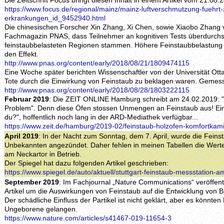
Die Zeitschrift Focus bringt diesen Inhalt in einem Artikel vom 21.08.
https://www.focus.de/regional/mainz/mainz-luftverschmutzung-fuehrt-z
erkrankungen_id_9452940.html
Die chinesischen Forscher Xin Zhang, Xi Chen, sowie Xiaobo Zhang v
Fachmagazin PNAS, dass Teilnehmer an kognitiven Tests überdurchsch
feinstaubbelasteten Regionen stammen. Höhere Feinstaubbelastung u
den Effekt.
http://www.pnas.org/content/early/2018/08/21/1809474115
Eine Woche später berichten Wissenschaftler von der Universität Ott
Tote durch die Einwirkung von Feinstaub zu beklagen waren. Gemess
http://www.pnas.org/content/early/2018/08/28/1803222115
Februar 2019
: Die ZEIT ONLINE Hamburg schreibt am 24.02.2019: 
Problem". Denn diese Öfen stossen Unmengen an Feinstaub aus! Ei
du?", hoffentlich noch lang in der ARD-Mediathek verfügbar...
https://www.zeit.de/hamburg/2019-02/feinstaub-holzofen-komfortkam
April 2019
: In der Nacht zum Sonntag, dem 7. April, wurde die Feins
Unbekannten angezündet. Daher fehlen in meinen Tabellen die Werte 
am Neckartor in Betrieb.
Der Spiegel hat dazu folgenden Artikel geschrieben:
https://www.spiegel.de/auto/aktuell/stuttgart-feinstaub-messstation
September 2019
: Im Fachjournal „Nature Communications“ veröffent
Artikel um die Auswirkungen von Feinstaub auf die Entwicklung von
Der schädliche Einfluss der Partikel ist nicht geklärt, aber es könnten
Ungeborene gelangen.
https://www.nature.com/articles/s41467-019-11654-3