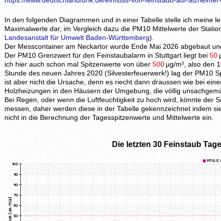
https://www.deutschlandfunk.de/einfluss-von-feinstaub-auf-alzheimer
In den folgenden Diagrammen und in einer Tabelle stelle ich meine 
Maximalwerte dar, im Vergleich dazu die PM10 Mittelwerte der Station
Landesanstalt für Umwelt Baden-Württemberg
).
Der Messcontainer am Neckartor wurde Ende Mai 2026 abgebaut und 
Der PM10 Grenzwert für den Feinstaubalarm in Stuttgart liegt bei
50
ich hier auch schon mal Spitzenwerte von über
500
µg/m³, also den 1
Stunde des neuen Jahres 2020 (Silvesterfeuerwerk!) lag der PM10 S
ist aber nicht die Ursache, denn es riecht dann draussen wie bei ei
Holzheizungen in den Häusern der Umgebung, die völlig unsachgem
Bei Regen, oder wenn die Luftfeuchtigkeit zu hoch wird, könnte der
messen, daher werden diese in der Tabelle gekennzeichnet indem si
nicht in die Berechnung der Tagesspitzenwerte und Mittelwerte ein.
Die letzten 30 Feinstaub Tage