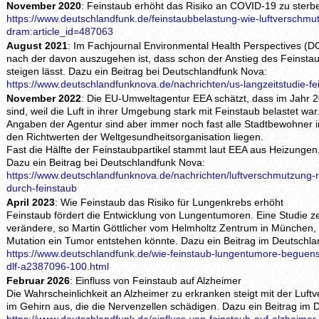
November 2020
: Feinstaub erhöht das Risiko an COVID-19 zu sterb
https://www.deutschlandfunk.de/feinstaubbelastung-wie-luftverschmut
dram:article_id=487063
August 2021
: Im Fachjournal Environmental Health Perspectives (D
nach der davon auszugehen ist, dass schon der Anstieg des Feinst
steigen lässt. Dazu ein Beitrag bei Deutschlandfunk Nova:
https://www.deutschlandfunknova.de/nachrichten/us-langzeitstudie-f
November 2022
: Die EU-Umweltagentur EEA schätzt, dass im Jahr 
sind, weil die Luft in ihrer Umgebung stark mit Feinstaub belastet w
Angaben der Agentur sind aber immer noch fast alle Stadtbewohner i
den Richtwerten der Weltgesundheitsorganisation liegen.
Fast die Hälfte der Feinstaubpartikel stammt laut EEA aus Heizungen,
Dazu ein Beitrag bei Deutschlandfunk Nova:
https://www.deutschlandfunknova.de/nachrichten/luftverschmutzung-r
durch-feinstaub
April 2023
: Wie Feinstaub das Risiko für Lungenkrebs erhöht
Feinstaub fördert die Entwicklung von Lungentumoren. Eine Studie ze
verändere, so Martin Göttlicher vom Helmholtz Zentrum in München,
Mutation ein Tumor entstehen könnte. Dazu ein Beitrag im Deutschla
https://www.deutschlandfunk.de/wie-feinstaub-lungentumore-beguenst
dlf-a2387096-100.html
Februar 2026
: Einfluss von Feinstaub auf Alzheimer
Die Wahrscheinlichkeit an Alzheimer zu erkranken steigt mit der Luf
im Gehirn aus, die die Nervenzellen schädigen. Dazu ein Beitrag im 