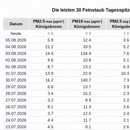
Die letzten 30 Feinstaub Tagesspitz
PM2.5
PM10
PM2.5
max [µg/m³]
max [µg/m³]
avg 
Datum
Königsbronn
Königsbronn
Königsb
heute
4.8
8.9
1.8
05.08.2026
5.9
12.4
3.6
04.08.2026
21.2
33.5
5.2
03.08.2026
14.4
134.4
7.6
02.08.2026
9.6
10.8
5.1
01.08.2026
8.7
13.2
6.3
31.07.2026
13.9
22.9
10.3
30.07.2026
16.2
140.7
7.3
29.07.2026
6.6
13.7
3.9
28.07.2026
3.4
15.2
2.3
27.07.2026
3.2
8.9
2.2
26.07.2026
8.1
11.3
3.6
25.07.2026
3.7
12.5
2.4
24.07.2026
4.4
11.7
2.1
23.07.2026
4.5
8.1
2.6