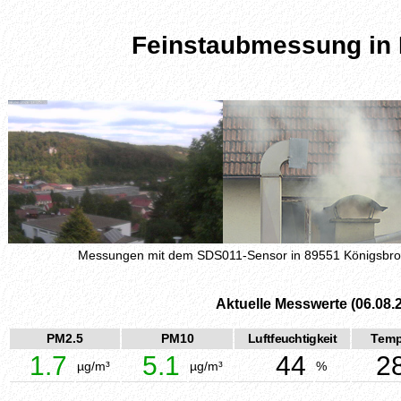
Feinstaubmessung in
Messungen mit dem SDS011-Sensor in 89551 Königsbr
Aktuelle Messwerte (06.08.
PM2.5
PM10
Luftfeuchtigkeit
Temp
1.7
5.1
44
2
µg/m³
µg/m³
%