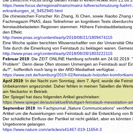
Die Zeitschrift Focus bringt diesen Inhalt in einem Artikel vom 21.08.
https://www.focus.de/regional/mainz/mainz-luftverschmutzung-fuehrt-z
erkrankungen_id_9452940.html
Die chinesischen Forscher Xin Zhang, Xi Chen, sowie Xiaobo Zhang v
Fachmagazin PNAS, dass Teilnehmer an kognitiven Tests überdurchsch
feinstaubbelasteten Regionen stammen. Höhere Feinstaubbelastung u
den Effekt.
http://www.pnas.org/content/early/2018/08/21/1809474115
Eine Woche später berichten Wissenschaftler von der Universität Ott
Tote durch die Einwirkung von Feinstaub zu beklagen waren. Gemess
http://www.pnas.org/content/early/2018/08/28/1803222115
Februar 2019
: Die ZEIT ONLINE Hamburg schreibt am 24.02.2019: 
Problem". Denn diese Öfen stossen Unmengen an Feinstaub aus! Ei
du?", hoffentlich noch lang in der ARD-Mediathek verfügbar...
https://www.zeit.de/hamburg/2019-02/feinstaub-holzofen-komfortkam
April 2019
: In der Nacht zum Sonntag, dem 7. April, wurde die Feins
Unbekannten angezündet. Daher fehlen in meinen Tabellen die Werte 
am Neckartor in Betrieb.
Der Spiegel hat dazu folgenden Artikel geschrieben:
https://www.spiegel.de/auto/aktuell/stuttgart-feinstaub-messstation
September 2019
: Im Fachjournal „Nature Communications“ veröffent
Artikel um die Auswirkungen von Feinstaub auf die Entwicklung von
Der schädliche Einfluss der Partikel ist nicht geklärt, aber es könnten
Ungeborene gelangen.
https://www.nature.com/articles/s41467-019-11654-3