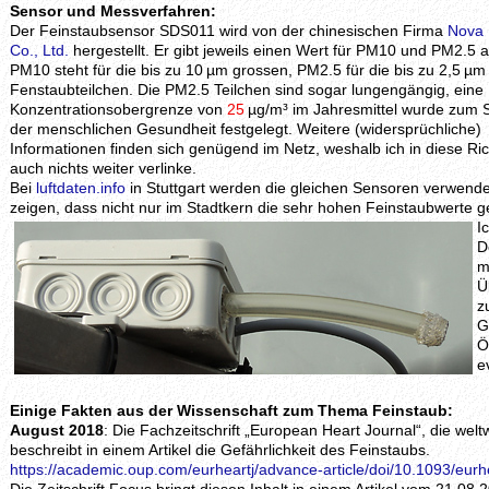
Sensor und Messverfahren:
Der Feinstaubsensor SDS011 wird von der chinesischen Firma
Nova 
Co., Ltd.
hergestellt. Er gibt jeweils einen Wert für PM10 und PM2.5 a
PM10 steht für die bis zu 10 µm grossen, PM2.5 für die bis zu 2,5 µ
Fenstaubteilchen. Die PM2.5 Teilchen sind sogar lungengängig, eine
Konzentrationsobergrenze von
25
µg/m³ im Jahresmittel wurde zum 
der menschlichen Gesundheit festgelegt. Weitere (widersprüchliche)
Informationen finden sich genügend im Netz, weshalb ich in diese Ri
auch nichts weiter verlinke.
Bei
luftdaten.info
in Stuttgart werden die gleichen Sensoren verwende
zeigen, dass nicht nur im Stadtkern die sehr hohen Feinstaubwerte
I
D
m
Ü
z
G
Ö
e
Einige Fakten aus der Wissenschaft zum Thema Feinstaub:
August 2018
: Die Fachzeitschrift „European Heart Journal“, die welt
beschreibt in einem Artikel die Gefährlichkeit des Feinstaubs.
https://academic.oup.com/eurheartj/advance-article/doi/10.1093/eur