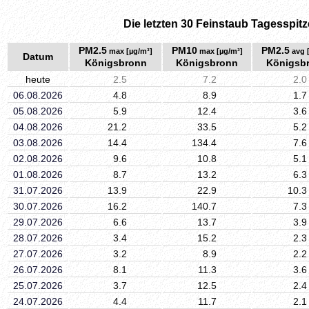
Die letzten 30 Feinstaub Tagesspitz
PM2.5
PM10
PM2.5
max [µg/m³]
max [µg/m³]
avg 
Datum
Königsbronn
Königsbronn
Königsb
heute
2.5
7.2
2.0
06.08.2026
4.8
8.9
1.7
05.08.2026
5.9
12.4
3.6
04.08.2026
21.2
33.5
5.2
03.08.2026
14.4
134.4
7.6
02.08.2026
9.6
10.8
5.1
01.08.2026
8.7
13.2
6.3
31.07.2026
13.9
22.9
10.3
30.07.2026
16.2
140.7
7.3
29.07.2026
6.6
13.7
3.9
28.07.2026
3.4
15.2
2.3
27.07.2026
3.2
8.9
2.2
26.07.2026
8.1
11.3
3.6
25.07.2026
3.7
12.5
2.4
24.07.2026
4.4
11.7
2.1