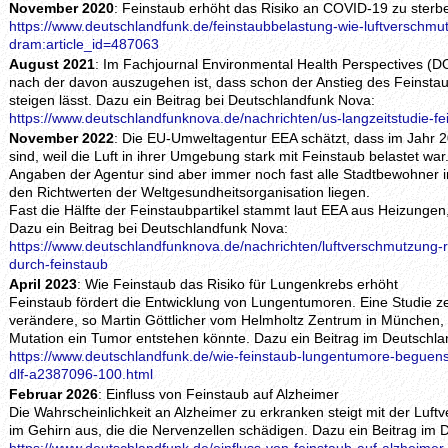
November 2020
: Feinstaub erhöht das Risiko an COVID-19 zu sterb
https://www.deutschlandfunk.de/feinstaubbelastung-wie-luftverschmut
dram:article_id=487063
August 2021
: Im Fachjournal Environmental Health Perspectives (D
nach der davon auszugehen ist, dass schon der Anstieg des Feinst
steigen lässt. Dazu ein Beitrag bei Deutschlandfunk Nova:
https://www.deutschlandfunknova.de/nachrichten/us-langzeitstudie-f
November 2022
: Die EU-Umweltagentur EEA schätzt, dass im Jahr 
sind, weil die Luft in ihrer Umgebung stark mit Feinstaub belastet w
Angaben der Agentur sind aber immer noch fast alle Stadtbewohner i
den Richtwerten der Weltgesundheitsorganisation liegen.
Fast die Hälfte der Feinstaubpartikel stammt laut EEA aus Heizungen,
Dazu ein Beitrag bei Deutschlandfunk Nova:
https://www.deutschlandfunknova.de/nachrichten/luftverschmutzung-r
durch-feinstaub
April 2023
: Wie Feinstaub das Risiko für Lungenkrebs erhöht
Feinstaub fördert die Entwicklung von Lungentumoren. Eine Studie ze
verändere, so Martin Göttlicher vom Helmholtz Zentrum in München,
Mutation ein Tumor entstehen könnte. Dazu ein Beitrag im Deutschla
https://www.deutschlandfunk.de/wie-feinstaub-lungentumore-beguenst
dlf-a2387096-100.html
Februar 2026
: Einfluss von Feinstaub auf Alzheimer
Die Wahrscheinlichkeit an Alzheimer zu erkranken steigt mit der Luf
im Gehirn aus, die die Nervenzellen schädigen. Dazu ein Beitrag im 