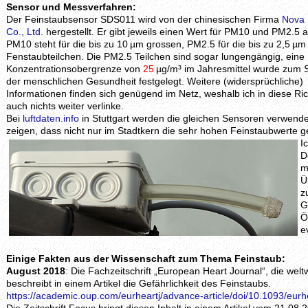
Sensor und Messverfahren:
Der Feinstaubsensor SDS011 wird von der chinesischen Firma
Nova 
Co., Ltd.
hergestellt. Er gibt jeweils einen Wert für PM10 und PM2.5 a
PM10 steht für die bis zu 10 µm grossen, PM2.5 für die bis zu 2,5 µ
Fenstaubteilchen. Die PM2.5 Teilchen sind sogar lungengängig, eine
Konzentrationsobergrenze von
25
µg/m³ im Jahresmittel wurde zum 
der menschlichen Gesundheit festgelegt. Weitere (widersprüchliche)
Informationen finden sich genügend im Netz, weshalb ich in diese Ri
auch nichts weiter verlinke.
Bei
luftdaten.info
in Stuttgart werden die gleichen Sensoren verwende
zeigen, dass nicht nur im Stadtkern die sehr hohen Feinstaubwerte
I
D
m
Ü
z
G
Ö
e
Einige Fakten aus der Wissenschaft zum Thema Feinstaub:
August 2018
: Die Fachzeitschrift „European Heart Journal“, die welt
beschreibt in einem Artikel die Gefährlichkeit des Feinstaubs.
https://academic.oup.com/eurheartj/advance-article/doi/10.1093/eur