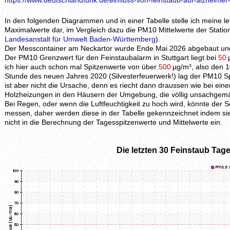
https://www.deutschlandfunk.de/einfluss-von-feinstaub-auf-alzheimer
In den folgenden Diagrammen und in einer Tabelle stelle ich meine 
Maximalwerte dar, im Vergleich dazu die PM10 Mittelwerte der Station
Landesanstalt für Umwelt Baden-Württemberg
).
Der Messcontainer am Neckartor wurde Ende Mai 2026 abgebaut und 
Der PM10 Grenzwert für den Feinstaubalarm in Stuttgart liegt bei
50
ich hier auch schon mal Spitzenwerte von über
500
µg/m³, also den 1
Stunde des neuen Jahres 2020 (Silvesterfeuerwerk!) lag der PM10 S
ist aber nicht die Ursache, denn es riecht dann draussen wie bei ei
Holzheizungen in den Häusern der Umgebung, die völlig unsachgem
Bei Regen, oder wenn die Luftfeuchtigkeit zu hoch wird, könnte der
messen, daher werden diese in der Tabelle gekennzeichnet indem si
nicht in die Berechnung der Tagesspitzenwerte und Mittelwerte ein.
Die letzten 30 Feinstaub Tage