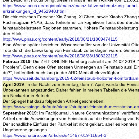
Die Zeitschrift Focus bringt diesen Inhalt in einem Artikel vom 21.08.
https://www.focus.de/regional/mainz/mainz-luftverschmutzung-fuehrt-z
erkrankungen_id_9452940.html
Die chinesischen Forscher Xin Zhang, Xi Chen, sowie Xiaobo Zhang v
Fachmagazin PNAS, dass Teilnehmer an kognitiven Tests überdurchsch
feinstaubbelasteten Regionen stammen. Höhere Feinstaubbelastung u
den Effekt.
http://www.pnas.org/content/early/2018/08/21/1809474115
Eine Woche später berichten Wissenschaftler von der Universität Ott
Tote durch die Einwirkung von Feinstaub zu beklagen waren. Gemess
http://www.pnas.org/content/early/2018/08/28/1803222115
Februar 2019
: Die ZEIT ONLINE Hamburg schreibt am 24.02.2019: 
Problem". Denn diese Öfen stossen Unmengen an Feinstaub aus! Ei
du?", hoffentlich noch lang in der ARD-Mediathek verfügbar...
https://www.zeit.de/hamburg/2019-02/feinstaub-holzofen-komfortkam
April 2019
: In der Nacht zum Sonntag, dem 7. April, wurde die Feins
Unbekannten angezündet. Daher fehlen in meinen Tabellen die Werte 
am Neckartor in Betrieb.
Der Spiegel hat dazu folgenden Artikel geschrieben:
https://www.spiegel.de/auto/aktuell/stuttgart-feinstaub-messstation
September 2019
: Im Fachjournal „Nature Communications“ veröffent
Artikel um die Auswirkungen von Feinstaub auf die Entwicklung von
Der schädliche Einfluss der Partikel ist nicht geklärt, aber es könnten
Ungeborene gelangen.
https://www.nature.com/articles/s41467-019-11654-3